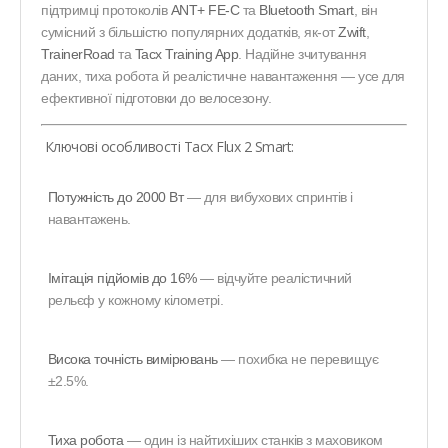
підтримці протоколів
ANT+ FE-C
та
Bluetooth Smart
, він
сумісний з більшістю популярних додатків, як-от
Zwift
,
TrainerRoad
та
Tacx Training App
. Надійне зчитування
даних, тиха робота й реалістичне навантаження — усе для
ефективної підготовки до велосезону.
Ключові особливості Tacx Flux 2 Smart:
Потужність до 2000 Вт
— для вибухових спринтів і
навантажень.
Імітація підйомів до 16%
— відчуйте реалістичний
рельєф у кожному кілометрі.
Висока точність вимірювань
— похибка не перевищує
±2.5%.
Тиха робота
— один із найтихіших станків з маховиком