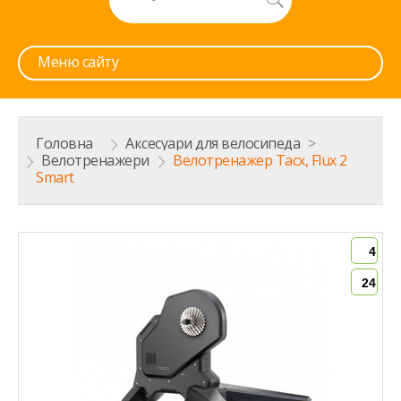
Меню сайту
Головна
>
Аксесуари для велосипеда
>
Велотренажери
>
Велотренажер Tacx, Flux 2
Smart
4
24