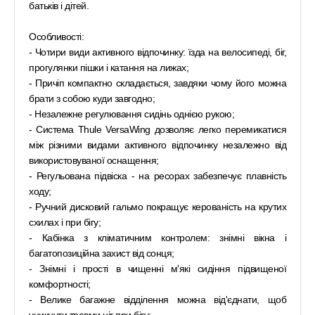
батьків і дітей.
Особливості:
- Чотири види активного відпочинку: їзда на велосипеді, біг,
прогулянки пішки і катання на лижах;
- Причіп компактно складається, завдяки чому його можна
брати з собою куди завгодно;
- Незалежне регулювання сидінь однією рукою;
- Система Thule VersaWing дозволяє легко перемикатися
між різними видами активного відпочинку незалежно від
використовуваної оснащення;
- Регульована підвіска - на ресорах забезпечує плавність
ходу;
- Ручний дисковий гальмо покращує керованість на крутих
схилах і при бігу;
- Кабінка з кліматичним контролем: знімні вікна і
багатопозиційна захист від сонця;
- Знімні і прості в чищенні м'які сидіння підвищеної
комфортності;
- Велике багажне відділення можна від'єднати, щоб