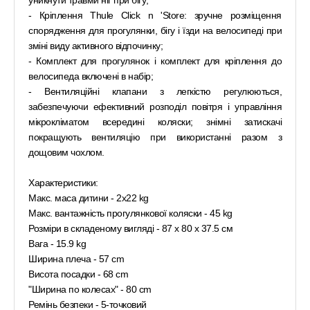
уникнути травми ніг при бігу;
- Кріплення Thule Click n 'Store: зручне розміщення
спорядження для прогулянки, бігу і їзди на велосипеді при
зміні виду активного відпочинку;
- Комплект для прогулянок і комплект для кріплення до
велосипеда включені в набір;
- Вентиляційні клапани з легкістю регулюються,
забезпечуючи ефективний розподіл повітря і управління
мікрокліматом всередині коляски; знімні затискачі
покращують вентиляцію при використанні разом з
дощовим чохлом.
Характеристики:
Макс. маса дитини - 2x22 kg
Макс. вантажність прогулянкової коляски - 45 kg
Розміри в складеному вигляді - 87 x 80 x 37.5 см
Вага - 15.9 kg
Ширина плеча - 57 cm
Висота посадки - 68 cm
"Ширина по колесах" - 80 cm
Ремінь безпеки - 5-точковий