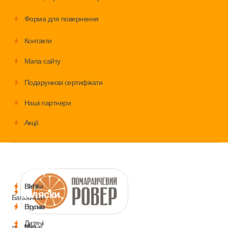
Форма для повернення
Контакти
Мапа сайту
Подарункові сертифікати
Наші партнери
Акції
Велосипеди
Аксесуари
Запчастини
Дитячі
товари
і
BMX
Вилки
коляски
Багажники
Гірські
Втулки
Дитячі
Міські
для