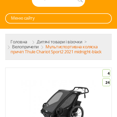
Меню сайту
Головна
>
Дитячі товари і візочки
>
Велопричепи
>
Мультиспортивна коляска
причіп Thule Chariot Sport2 2021 midnight-black
4
24