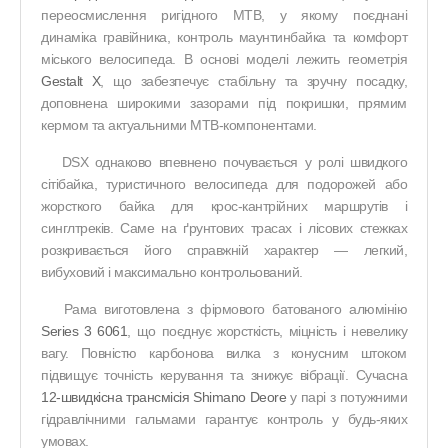
переосмислення ригідного MTB, у якому поєднані
динаміка гравійника, контроль маунтинбайка та комфорт
міського велосипеда. В основі моделі лежить геометрія
Gestalt X
, що забезпечує стабільну та зручну посадку,
доповнена широкими зазорами під покришки, прямим
кермом та актуальними MTB-компонентами.
DSX однаково впевнено почувається у ролі швидкого
сітібайка, туристичного велосипеда для подорожей або
жорсткого байка для крос-кантрійних маршрутів і
синглтреків. Саме на ґрунтових трасах і лісових стежках
розкривається його справжній характер — легкий,
вибуховий і максимально контрольований.
Рама виготовлена з фірмового батованого алюмінію
Series 3 6061
, що поєднує жорсткість, міцність і невелику
вагу. Повністю карбонова вилка з конусним штоком
підвищує точність керування та знижує вібрації. Сучасна
12-швидкісна трансмісія Shimano Deore
у парі з потужними
гідравлічними гальмами гарантує контроль у будь-яких
умовах.