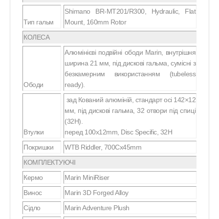
Shimano BR-MT201/R300, Hydraulic, Flat
Тип гальм
Mount, 160mm Rotor
КОЛЕСА
Алюмінієві подвійні ободи Marin, внутрішня
ширина 21 мм, під дискові гальма, сумісні з
безкамерним використанням (tubeless
Ободи
ready).
зад Кований алюміній, стандарт осі 142×12
мм, під дискові гальма, 32 отвори під спиці
(32H).
Втулки
перед 100x12mm, Disc Specific, 32H
Покришки
WTB Riddler, 700Cx45mm
КОМПЛЕКТУЮЧІ
Кермо
Marin MiniRiser
Винос
Marin 3D Forged Alloy
Сідло
Marin Adventure Plush