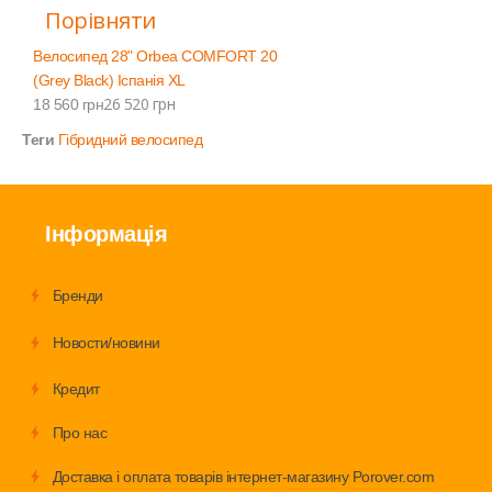
Порівняти
Велосипед 28" Orbea COMFORT 20
(Grey Black) Іспанія XL
26 520 грн
18 560 грн
Теги
Гібридний велосипед
Інформація
Бренди
Новости/новини
Кредит
Про нас
Доставка і оплата товарів інтернет-магазину Porover.com