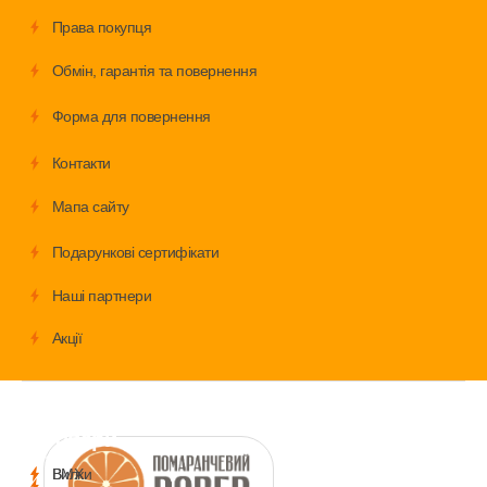
Права покупця
Обмiн, гарантія та повернення
Форма для повернення
Контакти
Мапа сайту
Подарункові сертифікати
Наші партнери
Акції
Велосипеди
Аксесуари
Запчастини
Дитячі
товари
і
BMX
Вилки