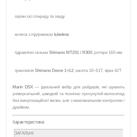
скрізні осі спереду та ззаду
колеса з підтримкою
tubeless
гідравлічні гальма
Shimano MT201 / R300
, ротори 160 мм
трансмісія
Shimano Deore 1×12
, касета 10–51T, зірка 42T
Marin DSX
— ідеальний вибір для райдерів, які шукають
універсальний, швидкий та технічно просунутий велосипед
без амортизаційної вилки, але з максимальним контролем і
драйвом.
Характеристики:
ЗАГАЛЬНІ