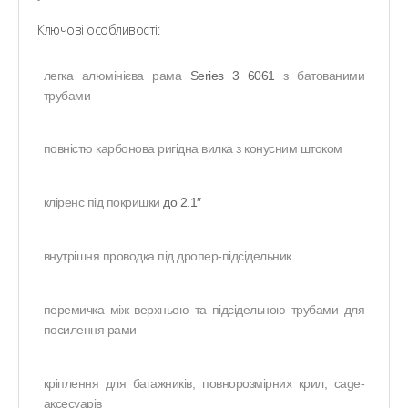
Ключові особливості:
легка алюмінієва рама
Series 3 6061
з батованими
трубами
повністю карбонова ригідна вилка з конусним штоком
кліренс під покришки
до 2.1″
внутрішня проводка під дропер-підсідельник
перемичка між верхньою та підсідельною трубами для
посилення рами
кріплення для багажників, повнорозмірних крил, cage-
аксесуарів