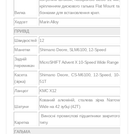
кріпленням дискового гальма Flat Mount та
Вилка
бонками для встановлення крил.
Хедсет
Marin Alloy
ПРИВІД
Швидкостей
12
Манетки
Shimano Deore, SLM6100, 12-Speed
Задній
MicroSHIFT Advent X 10-Speed Wide Range
перемикач
Касета
Shimano Deore, CS-M6100, 12-Speed, 10-
(зірка)
51T
Ланцюг
KMC X12
Кований алюміній, сталева зірка Narrow
Шатуни
Wide на 42 зубці (42T).
Виносні промислові підшипники закритого
Каретка
типу.
ГАЛЬМА