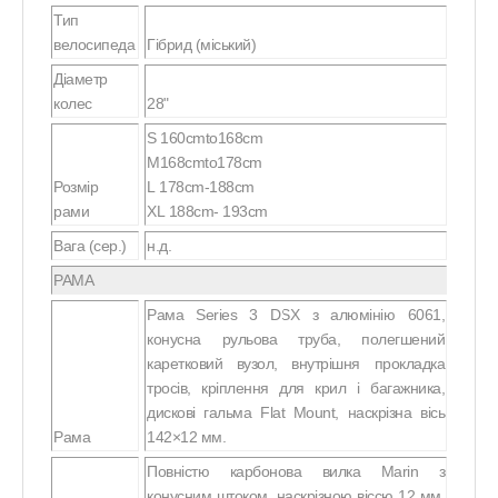
Тип
велосипеда
Гібрид (міський)
Діаметр
колес
28"
S 160cmto168cm
M168cmto178cm
Розмір
L 178cm-188cm
рами
XL 188cm- 193cm
Вага (сер.)
н.д.
РАМА
Рама Series 3 DSX з алюмінію 6061,
конусна рульова труба, полегшений
каретковий вузол, внутрішня прокладка
тросів, кріплення для крил і багажника,
дискові гальма Flat Mount, наскрізна вісь
Рама
142×12 мм.
Повністю карбонова вилка Marin з
конусним штоком, наскрізною віссю 12 мм,