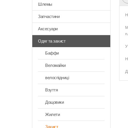
Шлемы
Н
Запчастини
М
Аксесуари
п
Одяг та захист
У
Баффи
Н
Веломайки
Д
велоспідниці
Взуття
Дощовики
Жилети
Захист