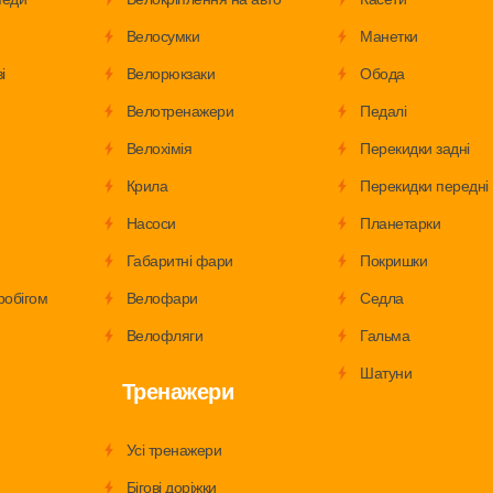
Велосумки
Манетки
і
Велорюкзаки
Обода
Велотренажери
Педалі
Велохімія
Перекидки задні
Крила
Перекидки передні
Насоси
Планетарки
Габаритні фари
Покришки
робігом
Велофари
Седла
Велофляги
Гальма
Шатуни
Тренажери
Усі тренажери
Бігові доріжки