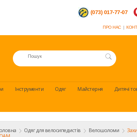
(073) 017-77-07
ПРО НАС
|
КОН
ри
Інструменти
Одяг
Майстерня
Дитячi то
оловна
>
Одяг для велосипедистів
>
Велошоломи
>
Захи
OAM