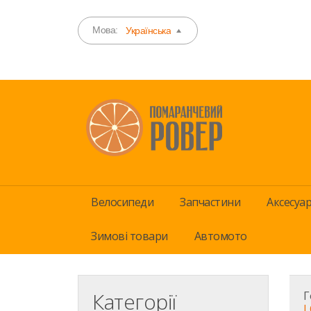
Мова:
Українська
Велосипеди
Запчастини
Аксесуа
Зимові товари
Автомото
Категорії
Г
L