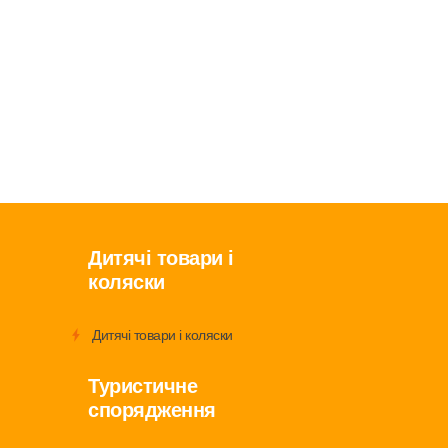
Дитячі товари і
коляски
Дитячі товари і коляски
Туристичне
спорядження