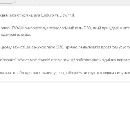
овий захист коліна для Enduro та Downhill.
одель ROAM використовує технологічний гель D30, який при ударі миттєв
ластикові вставки.
 цьому захисті, за рахунок гелю D30, зручно педалювати протягом усього
а звороті, захист має сітчасті елементи, які забезпечують відмінну вентил
ля зняття або одягання захисту, не треба знімати взуття завдяки липуч