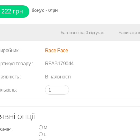
 222 грн
бонус - 0грн
Базовано на 0 відгуках.
Написати в
иробник :
Race Face
ртикул товару :
RFAB179044
аявність :
В наявності
ількість:
явні опції
M
ЗМІР :
L