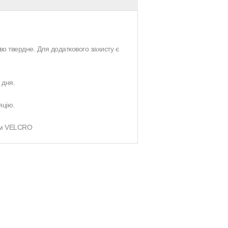
о твердне. Для додаткового захисту є
 дня.
яцію.
кам VELCRO