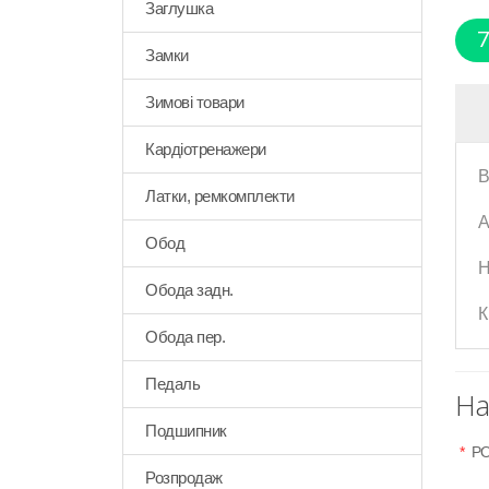
Заглушка
7
Замки
Зимові товари
Кардіотренажери
В
Латки, ремкомплекти
А
Обод
Н
Обода задн.
К
Обода пер.
Педаль
На
Подшипник
*
РО
Розпродаж