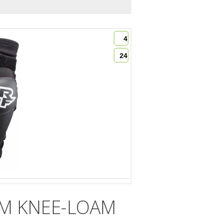
4
24
OAM KNEE-LOAM