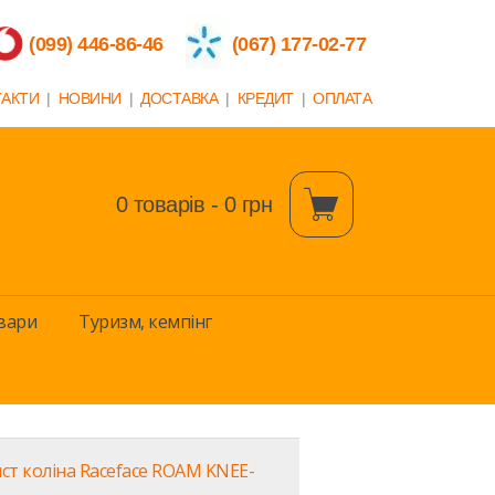
(099) 446-86-46
(067) 177-02-77
ТАКТИ
|
НОВИНИ
|
ДОСТАВКА
|
КРЕДИТ
|
ОПЛАТА
0 товарів - 0 грн
вари
Туризм, кемпінг
ст коліна Raceface ROAM KNEE-