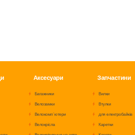
ди
Аксесуари
Запчастини
Багажники
Вилки
Велозамки
Втулки
Велокомп`ютери
для електробайків
Велокрісла
Каретки
педи
Велокріплення на авто
Касети