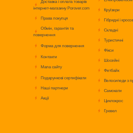
Доставка і оплата товарів
інтернет-магазину Porover.com
Круїзери
Права покупця
Гібридні і кросов
Обмiн, гарантія та
Складні
повернення
Туристичні
Форма для повернення
Фікси
Контакти
Шосейні
Мапа сайту
Фетбайк
Подарункові сертифікати
Велосипеди з п
Наші партнери
Самокати
Акції
Циклокрос
Гревел