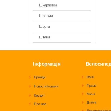
Шкарпетки
Шоломи
Шорти
Штани
Інформація
Велосипе
Бренди
BMX
Гірські
Новости/новини
Міські
Кредит
Дитячі
Про нас
Електровелоси