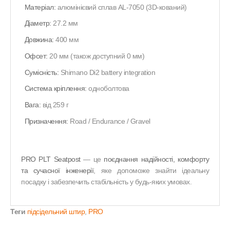
Матеріал:
алюмінієвий сплав AL-7050 (3D-кований)
Діаметр:
27.2 мм
Довжина:
400 мм
Офсет:
20 мм (також доступний 0 мм)
Сумісність:
Shimano Di2 battery integration
Система кріплення:
одноболтова
Вага:
від 259 г
Призначення:
Road / Endurance / Gravel
PRO PLT Seatpost
— це
поєднання надійності, комфорту
та сучасної інженерії
, яке допоможе знайти ідеальну
посадку і забезпечить стабільність у будь-яких умовах.
Теги
підсідельний штир
,
PRO