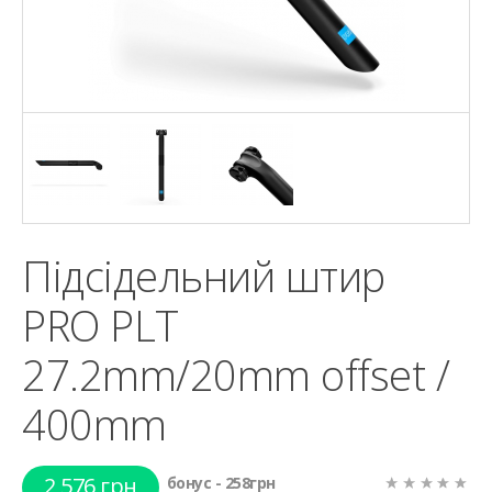
Підсідельний штир
PRO PLT
27.2mm/20mm offset /
400mm
2 576 грн
бонус - 258грн