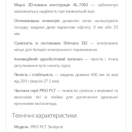
Міцна 3D-кована конструкція AL-7050
— забезпечує
максимальну надійність при мінімальній вазі.
Оптимізована геометрія
дозволяє легко налаштувати
посадку завдяки двом варіантам офсету: 0 мм або 20
мм.
Сумісність із системами Shimano Di2
— інтегроване
місце для батареї електронного перемикання.
Інноваційний одноболтовий затискач
— проста і точна
регулювання кута нахилу сідла.
Легкість і стабільність
— завдяки довжині 400 мм та вазі
від 259 г (версія 27.2 мм).
Частина серії PRO PLT
— повністю сумісна з кермами та
виносами тієї ж лінійки для досягнення ідеальної
ергономіки велосипеда.
Технічні характеристики:
Модель:
PRO PLT Seatpost