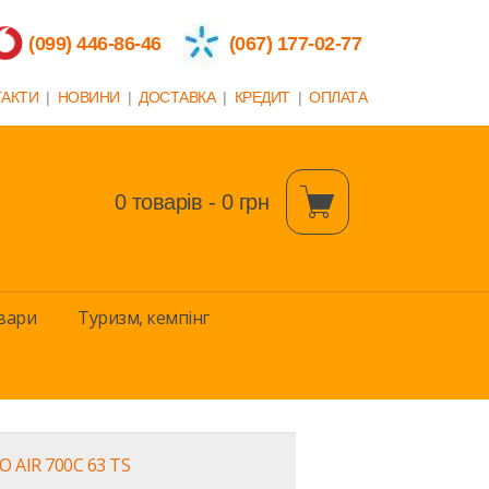
(099) 446-86-46
(067) 177-02-77
ТАКТИ
|
НОВИНИ
|
ДОСТАВКА
|
КРЕДИТ
|
ОПЛАТА
0 товарів - 0 грн
вари
Туризм, кемпінг
 AIR 700C 63 TS