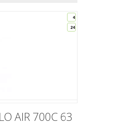
4
24
O AIR 700C 63