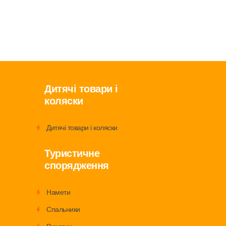
Дитячі товари і
коляски
Дитячі товари і коляски
Туристичне
спорядження
Намети
Спальники