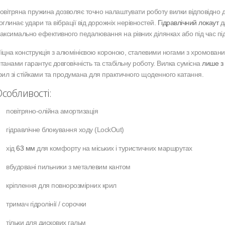
овітряна пружина дозволяє точно налаштувати роботу вилки відповідно д
оглинає удари та вібрації від дорожніх нерівностей.
Гідравлічний локаут
да
аксимально ефективного педалювання на рівних ділянках або під час під
іцна конструкція з алюмінієвою короною, сталевими ногами з хромовани
танами гарантує довговічність та стабільну роботу. Вилка сумісна
лише з
рил зі стійками та продумана для практичного щоденного катання.
собливості:
повітряно-олійна амортизація
гідравлічне блокування ходу (LockOut)
хід
63 мм
для комфорту на міських і туристичних маршрутах
вбудовані пильники з металевим кантом
кріплення для повнорозмірних крил
тримач гідролінії / сорочки
тільки для дискових гальм