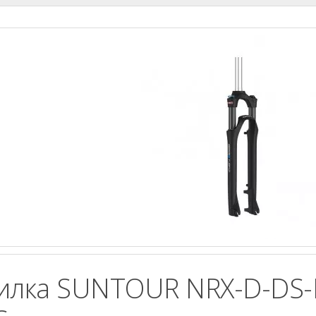
илка SUNTOUR NRX-D-DS-L