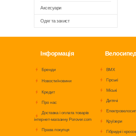
Аксесуари
Одяг та захист
Інформація
Велосипе
Бренди
BMX
Гірські
Новости/новини
Міські
Кредит
Дитячі
Про нас
Електровелоси
Доставка і оплата товарів
інтернет-магазину Porover.com
Круїзери
Права покупця
Гібридні і кросов