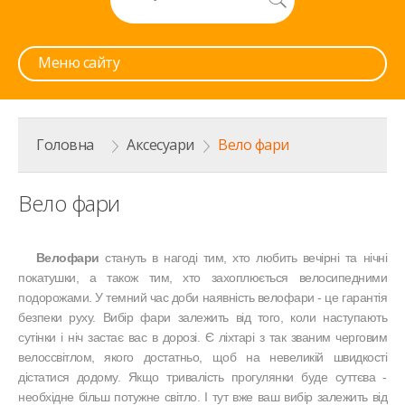
Меню сайту
Головна
>
Аксесуари
>
Вело фари
Вело фари
Велофари
стануть в нагоді тим, хто любить вечірні та нічні
покатушки, а також тим, хто захоплюється велосипедними
подорожами. У темний час доби наявність велофари - це гарантія
безпеки руху. Вибір фари залежить від того, коли наступають
сутінки і ніч застає вас в дорозі. Є ліхтарі з так званим черговим
велоссвітлом, якого достатньо, щоб на невеликій швидкості
дістатися додому. Якщо тривалість прогулянки буде суттєва -
необхідне більш потужне світло. І тут вже ваш вибір залежить від