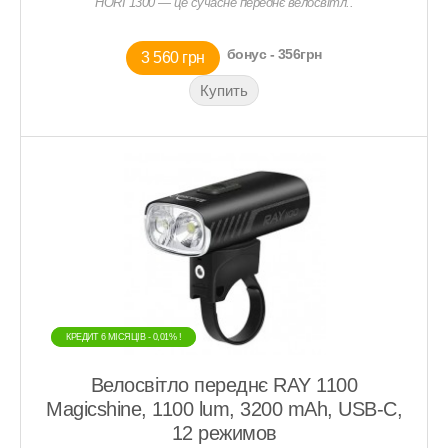
HORI 1300 — це сучасне переднє велосвітл..
бонус - 356грн
3 560 грн
КРЕДИТ 6 МIСЯЦIВ - 0,01% !
КРЕДИТ 6 МIСЯЦIВ - 0,01% !
Велосвітло переднє RAY 1100
Magicshine, 1100 lum, 3200 mAh, USB-С,
12 режимов