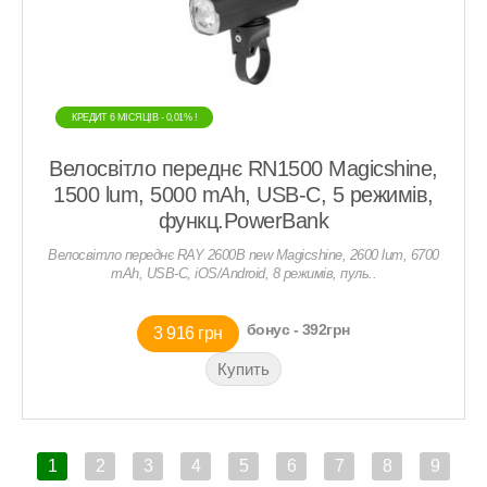
КРЕДИТ 6 МIСЯЦIВ - 0,01% !
КРЕДИТ 6 МIСЯЦIВ - 0,01% !
Велосвітло переднє RN1500 Magicshine,
1500 lum, 5000 mAh, USB-C, 5 режимів,
функц.PowerBank
Велосвітло переднє RAY 2600B new Magicshine, 2600 lum, 6700
mAh, USB-C, iOS/Android, 8 режимів, пуль..
бонус - 392грн
3 916 грн
1
2
3
4
5
6
7
8
9