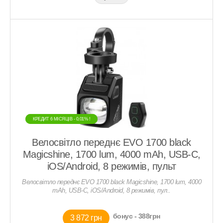
КРЕДИТ 6 МIСЯЦIВ - 0,01% !
КРЕДИТ 6 МIСЯЦIВ - 0,01% !
Велосвітло переднє EVO 1700 black
Magicshine, 1700 lum, 4000 mAh, USB-C,
iOS/Android, 8 режимів, пульт
Велосвітло переднє EVO 1700 black Magicshine, 1700 lum, 4000
mAh, USB-C, iOS/Android, 8 режимів, пул..
бонус - 388грн
3 872 грн