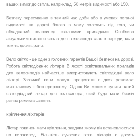
ваших вимог до світла, наприклад, 50 метрів видимості або 150.
Безпеку пересування в темний час доби або в умовах поганої
видимості на дорозі багато в чому залежить від того, чи
обладнаний велосипед світловими приладами. Особливо
актуальним питання світла для велосипеда стає в періоди, коли
темніє досить рано.
Вело світло - це один з головних гарантів Вашої безпеки на дорозі.
Робота світлодіодних ліхтарів В якості освітлювальних приладів
для велосипедів найчастіше використовують світлодіодні вело
ліхтарі. Зазвичай вони можуть працювати в двох режимах:
миготливому і безперервному. Однак Ви можете купити такий
світлодіодний ліхтар для велосипеда, який буде мати безліч
різних режимів світіння.
кріплення ліхтарів
Ліхтар повинен мати кріплення, завдяки якому він встановлюється
на велосипед. Більшість сучасних вело ліхтарів є досить