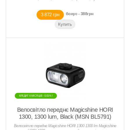
бонус - 388грн
3 872 грн
КРЕДИТ 6 МIСЯЦIВ - 0,01% !
КРЕДИТ 6 МIСЯЦIВ - 0,01% !
Велосвітло переднє Magicshine HORI
1300, 1300 lum, Black (MSN BL5791)
Велосвітло переднє Magicshine HORI 1300 1300 lm Magicshine