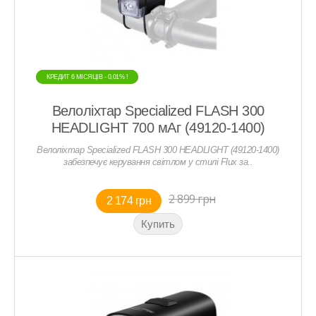
КРЕДИТ 6 МIСЯЦIВ - 0,01% !
КРЕДИТ 6 МIСЯЦIВ - 0,01% !
Велоліхтар Specialized FLASH 300
HEADLIGHT 700 мАг (49120-1400)
Велоліхтар Specialized FLASH 300 HEADLIGHT (49120-1400)
забезпечує керування світлом у стилі Flux за..
2 899 грн
2 174 грн