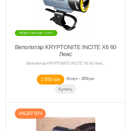
КРЕДИТ 6 МIСЯЦIВ - 0,01% !
КРЕДИТ 6 МIСЯЦIВ - 0,01% !
Велоліхтар KRYPTONITE INCITE X6 60
Люкс
Велоліхтар KRYPTONITE INCITE X6 60 Люкс..
бонус - 285грн
2 850 грн
АКЦIЯ! 50%