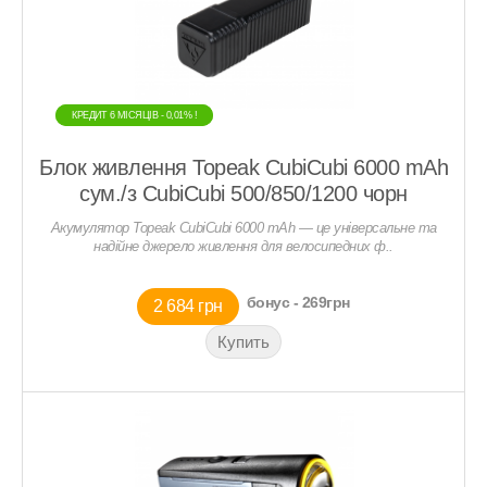
КРЕДИТ 6 МIСЯЦIВ - 0,01% !
КРЕДИТ 6 МIСЯЦIВ - 0,01% !
Блок живлення Topeak CubiCubi 6000 mAh
сум./з CubiCubi 500/850/1200 чорн
Акумулятор Topeak CubiCubi 6000 mAh — це універсальне та
надійне джерело живлення для велосипедних ф..
бонус - 269грн
2 684 грн