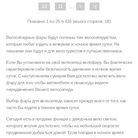
10
11
>
>|
....
Показано 1 по 25 із 436 (всього сторінок: 18)
Велосипедные фары будут полезны тем велосипедистам,
которые любит ездить в вечернее и ночное время суток. Не
лишними они будут и для вело туристов и путешественников.
Если Вы установили на свой велосипед велофару, Вы фактически
гарантировали себе безопасность движение в ночное время
суток. С наступлением сумерек Вам достаточно включить вело
фару для того чтобы автомобили и пешеходы видели
передвижение Вашего велосипеда.
Выбор фары для велосипеда зависит прежде всего от того, как
часто Вы ездите в темное время суток.
Сегодня есть в продаже фонари с дежурным вело светом,
которого вполне достаточно, чтобы на небольшой скорости
продвижения добраться домой. Если поездки в ночное время