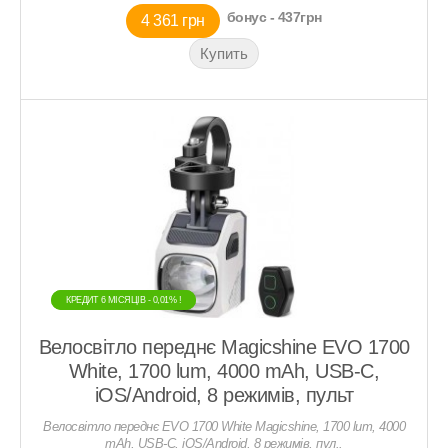
бонус - 437грн
4 361 грн
КРЕДИТ 6 МIСЯЦIВ - 0,01% !
КРЕДИТ 6 МIСЯЦIВ - 0,01% !
Велосвітло переднє Magicshine EVO 1700
White, 1700 lum, 4000 mAh, USB-C,
iOS/Android, 8 режимів, пульт
Велосвітло переднє EVO 1700 White Magicshine, 1700 lum, 4000
mAh, USB-C, iOS/Android, 8 режимів, пул..