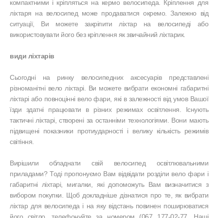
компактними і кріпляться на кермо велосипеда. Кріплення для
ліхтаря на велосипед може продаватися окремо. Залежно від
ситуації, Ви можете закріпити ліхтар на велосипеді або
використовувати його без кріплення як звичайний ліхтарик.
види ліхтарів
Сьогодні на ринку велосипедних аксесуарів представлені
різноманітні вело ліхтарі. Ви можете вибрати економні габаритні
ліхтарі або повноцінні вело фари, які в залежності від умов Вашої
їзди здатні працювати в різних режимах освітлення. Існують
тактичні ліхтарі, створені за останніми технологіями. Вони мають
підвищені показники протиударності і велику кількість режимів
світіння.
Вирішили обладнати свій велосипед освітлювальними
приладами? Тоді пропонуємо Вам відвідати розділи вело фари і
габаритні ліхтарі, мигалки, які допоможуть Вам визначитися з
вибором покупки. Щоб докладніше дізнатися про те, як вибрати
ліхтар для велосипеда і на яку відстань повинен поширюватися
його світло, телефонуйте за номером (067 177-02-77. Наші