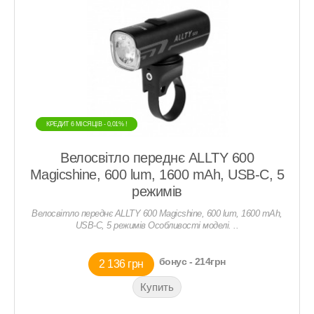
КРЕДИТ 6 МIСЯЦIВ - 0,01% !
КРЕДИТ 6 МIСЯЦIВ - 0,01% !
Велосвітло переднє ALLTY 600
Magicshine, 600 lum, 1600 mAh, USB-С, 5
режимів
Велосвітло переднє ALLTY 600 Magicshine, 600 lum, 1600 mAh,
USB-С, 5 режимів Особливості моделі. ..
бонус - 214грн
2 136 грн