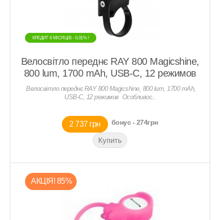
КРЕДИТ 6 МIСЯЦIВ - 0,01% !
КРЕДИТ 6 МIСЯЦIВ - 0,01% !
Велосвітло переднє RAY 800 Magicshine,
800 lum, 1700 mAh, USB-С, 12 режимов
Велосвітло переднє RAY 800 Magicshine, 800 lum, 1700 mAh,
USB-С, 12 режимов Особливос..
бонус - 274грн
2 737 грн
АКЦIЯ! 85%