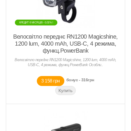
КРЕДИТ 6 МIСЯЦIВ - 0,01% !
КРЕДИТ 6 МIСЯЦIВ - 0,01% !
Велосвітло переднє RN1200 Magicshine,
1200 lum, 4000 mAh, USB-C, 4 режима,
функц.PowerBank
Велосвітло переднє RN1200 Magicshine, 1200 lum, 4000 mAh,
USB-C, 4 режима, функц.PowerBank Особли..
бонус - 316грн
3 158 грн