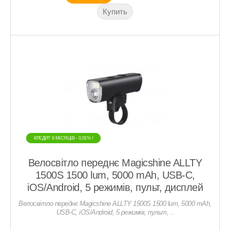
КРЕДИТ 6 МIСЯЦIВ - 0,01% !
КРЕДИТ 6 МIСЯЦIВ - 0,01% !
Велосвітло переднє Magicshine ALLTY
1500S 1500 lum, 5000 mAh, USB-С,
iOS/Android, 5 режимів, пульт, дисплей
Велосвітло переднє Magicshine ALLTY 1500S 1500 lum, 5000 mAh,
USB-С, iOS/Android, 5 режимів, пульт, ..