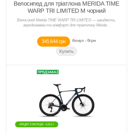
Велосипед для тріатлона MERIDA TIME
WARP TRI LIMITED M чорний
Велосипед Merida TIME WARP TRI LIMITED — швидкість,
аеродинаміка та комфорт для тріатлону Merida ..
бонус - 0грн
345 644 грн
КРЕДИТ 6 МIСЯЦIВ - 0,01% !
КРЕДИТ 6 МIСЯЦIВ - 0,01% !