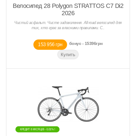
Велосипед 28 Polygon STRATTOS C7 Di2
2026
Чистий асфальт. Чисте задоволення. All-road велосипед для
тих, хто грає за власними правилами. С..
бонус - 15396грн
153 956 грн
КРЕДИТ 6 МIСЯЦIВ - 0,01% !
КРЕДИТ 6 МIСЯЦIВ - 0,01% !