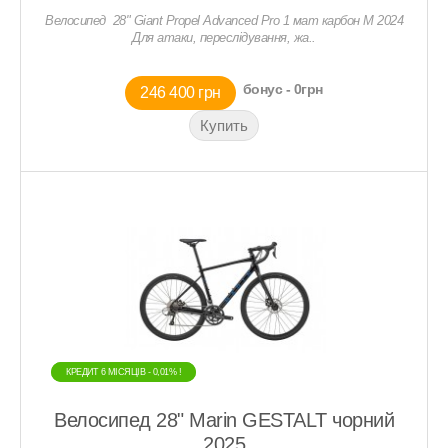
Велосипед 28" Giant Propel Advanced Pro 1 мат карбон M 2024
Для атаки, переслідування, жа..
бонус - 0грн
246 400 грн
КРЕДИТ 6 МIСЯЦIВ - 0,01% !
КРЕДИТ 6 МIСЯЦIВ - 0,01% !
Велосипед 28" Marin GESTALT чорний
2025