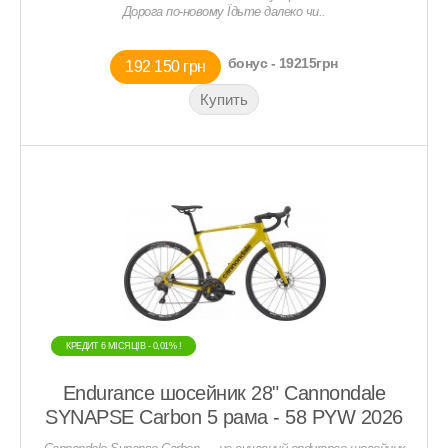
Дорога по-новому Їдьте далеко чи..
бонус - 19215грн
192 150 грн
КРЕДИТ 6 МIСЯЦIВ - 0,01% !
КРЕДИТ 6 МIСЯЦIВ - 0,01% !
Endurance шосейник 28" Cannondale
SYNAPSE Carbon 5 рама - 58 PYW 2026