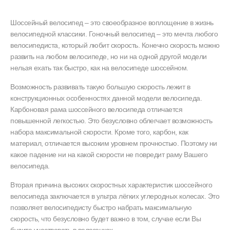
Шоссейный велосипед – это своеобразное воплощение в жизнь
велосипедной классики. Гоночный велосипед – это мечта любого
велосипедиста, который любит скорость. Конечно скорость можно
развить на любом велосипеде, но ни на одной другой модели
нельзя ехать так быстро, как на велосипеде шоссейном.
Возможность развивать такую большую скорость лежит в
конструкционных особенностях данной модели велосипеда.
Карбоновая рама шоссейного велосипеда отличается
повышенной легкостью. Это безусловно облегчает возможность
набора максимальной скорости. Кроме того, карбон, как
материал, отличается высоким уровнем прочностью. Поэтому ни
какое падение ни на какой скорости не повредит раму Вашего
велосипеда.
Вторая причина высоких скоростных характеристик шоссейного
велосипеда заключается в ультра лёгких углеродных колесах. Это
позволяет велосипедисту быстро набрать максимальную
скорость, что безусловно будет важно в том, случае если Вы