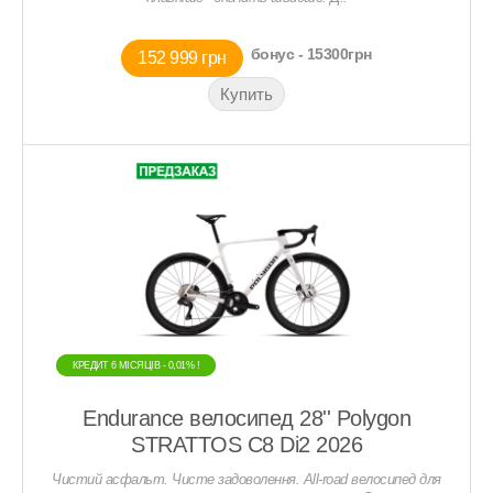
бонус - 15300грн
152 999 грн
КРЕДИТ 6 МIСЯЦIВ - 0,01% !
КРЕДИТ 6 МIСЯЦIВ - 0,01% !
Endurance велосипед 28'' Polygon
STRATTOS C8 Di2 2026
Чистий асфальт. Чисте задоволення. All-road велосипед для