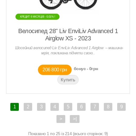
КРЕДИТ 6 МIСЯЦIВ - 0,01% !
КРЕДИТ 6 МIСЯЦIВ - 0,01% !
Велосипед 28" Liv EnviLiv Advanced 1
Airglow XS - 2023
Шосейний велосипед Liv EnviLiv Advanced 1 Airglow – машина-
мрія, покликана підняти свою..
бонус - 0грн
206 800 грн
1
2
3
4
5
6
7
8
9
>
>|
Показано 1 по 25 із 214 (всього сторінок: 9)