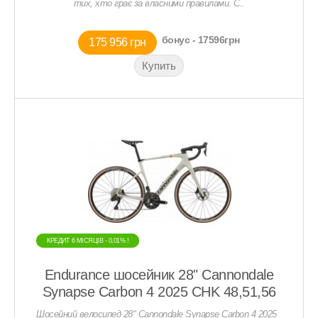
тих, хто грає за власними правилами. С..
бонус - 17596грн
175 956 грн
КРЕДИТ 6 МIСЯЦIВ - 0,01% !
КРЕДИТ 6 МIСЯЦIВ - 0,01% !
Endurance шосейник 28" Cannondale
Synapse Carbon 4 2025 CHK 48,51,56
Шосейний велосипед 28" Cannondale Synapse Carbon 4 2025