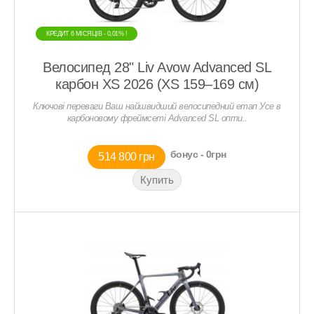
КРЕДИТ 6 МIСЯЦIВ - 0,01% !
КРЕДИТ 6 МIСЯЦIВ - 0,01% !
Велосипед 28" Liv Avow Advanced SL
карбон XS 2026 (XS 159–169 см)
Ключові переваги Ваш найшвидший велосипедний етап Усе в
карбоновому фреймсеті Advanced SL опти..
бонус - 0грн
514 800 грн