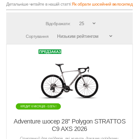
Детальніше читайте в нашій статті
Як обрати шосейний велосипед
Відображати:
Сортування
КРЕДИТ 6 МIСЯЦIВ - 0,01% !
КРЕДИТ 6 МIСЯЦIВ - 0,01% !
Adventure шосер 28” Polygon STRATTOS
C9 AXS 2026
Створений для райдерів, які живуть довгими поїздками.