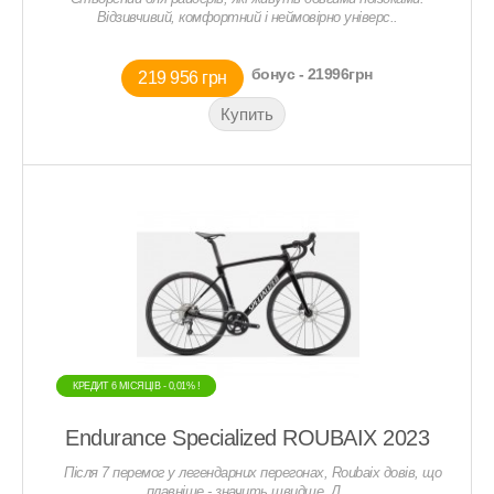
Відзивчивий, комфортний і неймовірно універс..
бонус - 21996грн
219 956 грн
КРЕДИТ 6 МIСЯЦIВ - 0,01% !
КРЕДИТ 6 МIСЯЦIВ - 0,01% !
Endurance Specialized ROUBAIX 2023
Після 7 перемог у легендарних перегонах, Roubaix довів, що
плавніше - значить швидше. Д..