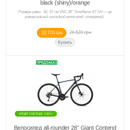
black (shiny)/orange
Розміри рами : 52, 57 см VNC 28" TimeRacer A7 SH — це
універсальний шосейний велосипед, створений..
26 820 грн
22 770 грн
КРЕДИТ 6 МIСЯЦIВ - 0,01% !
КРЕДИТ 6 МIСЯЦIВ - 0,01% !
Велосипед all-rounder 28" Giant Contend