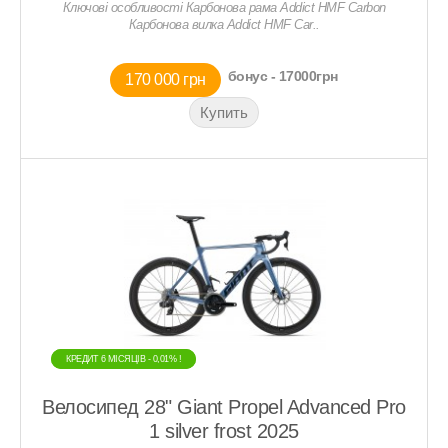
Ключові особливості Карбонова рама Addict HMF Carbon
Карбонова вилка Addict HMF Car..
бонус - 17000грн
170 000 грн
КРЕДИТ 6 МIСЯЦIВ - 0,01% !
КРЕДИТ 6 МIСЯЦIВ - 0,01% !
Велосипед 28" Giant Propel Advanced Pro
1 silver frost 2025