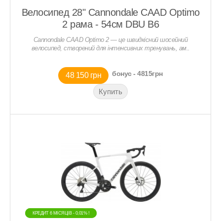
Велосипед 28" Cannondale CAAD Optimo
2 рама - 54см DBU B6
Cannondale CAAD Optimo 2 — це швидкісний шосейний
велосипед, створений для інтенсивних тренувань, ам..
бонус - 4815грн
48 150 грн
КРЕДИТ 6 МIСЯЦIВ - 0,01% !
КРЕДИТ 6 МIСЯЦIВ - 0,01% !