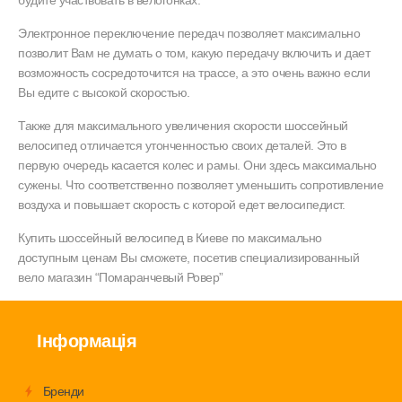
будите участвовать в велогонках.
Электронное переключение передач позволяет максимально
позволит Вам не думать о том, какую передачу включить и дает
возможность сосредоточится на трассе, а это очень важно если
Вы едите с высокой скоростью.
Также для максимального увеличения скорости шоссейный
велосипед отличается утонченностью своих деталей. Это в
первую очередь касается колес и рамы. Они здесь максимально
сужены. Что соответственно позволяет уменьшить сопротивление
воздуха и повышает скорость с которой едет велосипедист.
Купить шоссейный велосипед в Киеве по максимально
доступным ценам Вы сможете, посетив специализированный
вело магазин “Помаранчевый Ровер”
Інформація
Бренди