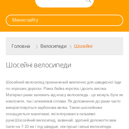
Меню сайту
Головна
>
Велосипеди
>
Шосейні
Шосейні велосипеди
Шосейний велосипед призначений виключно для швидкісної їзди
по хороших дорогах. Рама байка коротка і досить висока.
Матеріал рами залежить від класу велосипеда - це можуть бути як
композити, так і алюмінієві сплави. Як доповнення до рами часто
використовується карбонова вилка. Також шоссейники
оснащуються манеткамі, які інтегровані в гальмівні
ручкі.Шоссейний велосипед, зазвичай, здатний допомогти вам
їхати на 7-10 км / год швидше, ніж гірські і міські велосипеди.