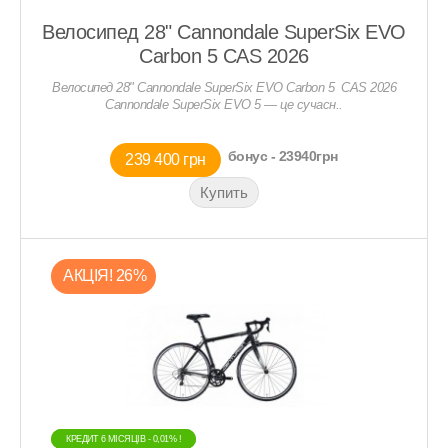
Велосипед 28" Cannondale SuperSix EVO
Carbon 5 CAS 2026
Велосипед 28" Cannondale SuperSix EVO Carbon 5 CAS 2026
Cannondale SuperSix EVO 5 — це сучасн..
бонус - 23940грн
239 400 грн
АКЦIЯ! 26%
КРЕДИТ 6 МIСЯЦIВ - 0,01% !
КРЕДИТ 6 МIСЯЦIВ - 0,01% !