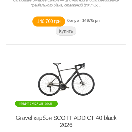
Cannondale Synapse Carbon — це сучасний endurance-шосейник
преміального рівня, створений для тих, ..
бонус - 14670грн
146 700 грн
КРЕДИТ 6 МIСЯЦIВ - 0,01% !
КРЕДИТ 6 МIСЯЦIВ - 0,01% !
Gravel карбон SCOTT ADDICT 40 black
2026