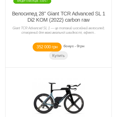
КРЕДИТ 6 МIСЯЦIВ - 0,01% !
КРЕДИТ 6 МIСЯЦIВ - 0,01% !
Велосипед 28" Giant TCR Advanced SL 1
Di2 KOM (2022) carbon raw
Giant TCR Advanced SL 1 — це топовий шосейний велосипед,
створений для максимальної швидкості, ефект..
бонус - 0грн
352 000 грн