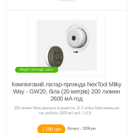
КРЕДИТ 6 МIСЯЦIВ - 0,01% !
КРЕДИТ 6 МIСЯЦIВ - 0,01% !
Кемпінговий ліхтар-гірлянда NexTool Milky
Way - GW20, біла (20 метрів) 200 люмен
2600 мА·год
200 люмен Максимальна яскравість 11,5 годин Максимальний
час роботи 2600 мА·год / 3,6 В ..
бонус - 159грн
1 590 грн