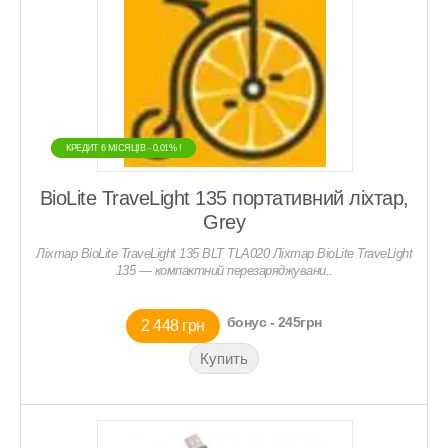
КРЕДИТ 6 МIСЯЦIВ - 0,01% !
КРЕДИТ 6 МIСЯЦIВ - 0,01% !
BioLite TraveLight 135 портативний ліхтар,
Grey
Ліхтар BioLite TraveLight 135 BLT TLA020 Ліхтар BioLite TraveLight
135 — компактний перезаряджувани..
бонус - 245грн
2 448 грн