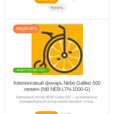
АКЦIЯ! 40%
КРЕДИТ 6 МIСЯЦIВ - 0,01% !
КРЕДИТ 6 МIСЯЦIВ - 0,01% !
Кемпинговый фонарь Nebo Galileo 500
люмен (NB NEB-LTN-1000-G)
Кемпінговий ліхтар NEBO Galileo 500 — це компактний,
перезаряджуваний ліхтар нового покоління, створ..