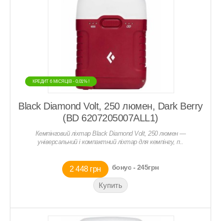
КРЕДИТ 6 МIСЯЦIВ - 0,01% !
КРЕДИТ 6 МIСЯЦIВ - 0,01% !
Black Diamond Volt, 250 люмен, Dark Berry
(BD 6207205007ALL1)
Кемпінговий ліхтар Black Diamond Volt, 250 люмен —
універсальний і компактний ліхтар для кемпінгу, п..
бонус - 245грн
2 448 грн