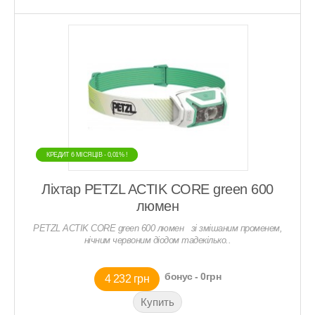
КРЕДИТ 6 МIСЯЦIВ - 0,01% !
КРЕДИТ 6 МIСЯЦIВ - 0,01% !
Ліхтар PETZL ACTIK CORE green 600
люмен
PETZL ACTIK CORE green 600 люмен зі змішаним променем,
нічним червоним діодом тадекілько..
бонус - 0грн
4 232 грн