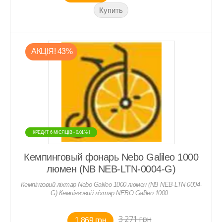
АКЦIЯ! 43%
КРЕДИТ 6 МIСЯЦIВ - 0,01% !
КРЕДИТ 6 МIСЯЦIВ - 0,01% !
Кемпинговый фонарь Nebo Galileo 1000
люмен (NB NEB-LTN-0004-G)
Кемпінговий ліхтар Nebo Galileo 1000 люмен (NB NEB-LTN-0004-
G) Кемпінговий ліхтар NEBO Galileo 1000..
3 271 грн
1 869 грн