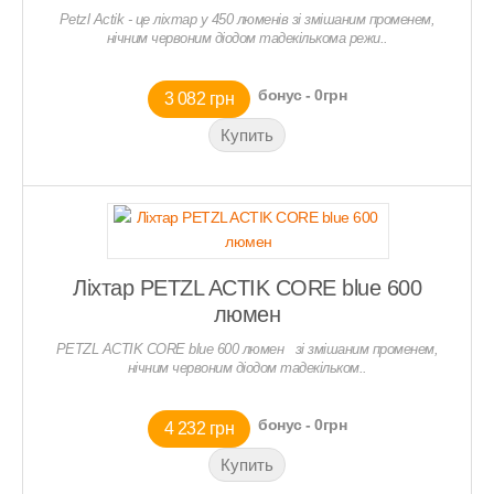
Petzl Actik - це ліхтар у 450 люменів зі змішаним променем,
нічним червоним діодом тадекількома режи..
бонус - 0грн
3 082 грн
КРЕДИТ 6 МIСЯЦIВ - 0,01% !
КРЕДИТ 6 МIСЯЦIВ - 0,01% !
Ліхтар PETZL ACTIK CORE blue 600
люмен
PETZL ACTIK CORE blue 600 люмен зі змішаним променем,
нічним червоним діодом тадекільком..
КРЕДИТ 6 МIСЯЦIВ - 0,01% !
КРЕДИТ 6 МIСЯЦIВ - 0,01% !
бонус - 0грн
4 232 грн