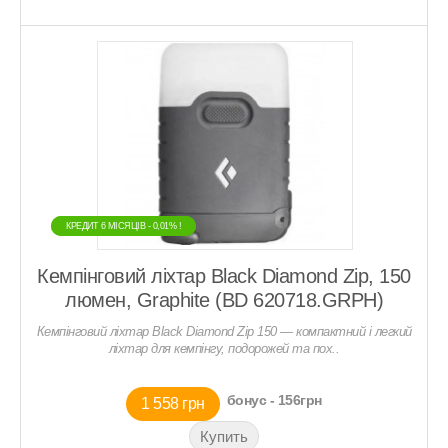
КРЕДИТ 6 МIСЯЦIВ - 0,01% !
КРЕДИТ 6 МIСЯЦIВ - 0,01% !
Кемпінговий ліхтар Black Diamond Zip, 150
люмен, Graphite (BD 620718.GRPH)
Кемпінговий ліхтар Black Diamond Zip 150 — компактний і легкий
ліхтар для кемпінгу, подорожей та пох..
бонус - 156грн
1 558 грн