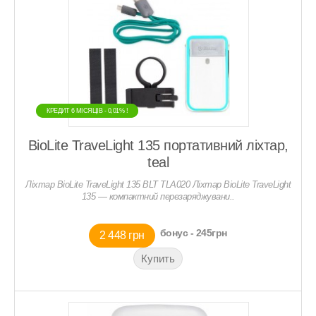
КРЕДИТ 6 МIСЯЦIВ - 0,01% !
КРЕДИТ 6 МIСЯЦIВ - 0,01% !
BioLite TraveLight 135 портативний ліхтар,
teal
Ліхтар BioLite TraveLight 135 BLT TLA020 Ліхтар BioLite TraveLight
135 — компактний перезаряджувани..
бонус - 245грн
2 448 грн