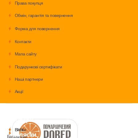
Права покупця
Обмiн, гарантія та повернення
Форма для повернення
Контакти
Мапа сайту
Подарункові сертифікати
Наші партнери
Акції
Велосипеди
Аксесуари
Запчастини
Дитячі
товари
і
BMX
Вилки
коляски
Багажники