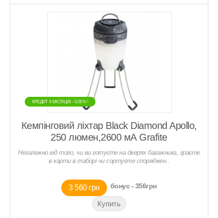
КРЕДИТ 6 МIСЯЦIВ - 0,01% !
КРЕДИТ 6 МIСЯЦIВ - 0,01% !
Кемпінговий ліхтар Black Diamond Apollo,
250 люмен,2600 мА Grafite
Незалежно від того, чи ви готуєте на дверях багажника, граєте
в карти в таборі чи сортуєте споряджен..
бонус - 356грн
3 560 грн