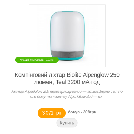
КРЕДИТ 6 МIСЯЦIВ - 0,01% !
КРЕДИТ 6 МIСЯЦIВ - 0,01% !
Кемпінговий ліхтар Biolite Alpenglow 250
люмен, Teal 3200 мА·год
Ліхтар AlpenGlow 250 перезаряджуваний — атмосферне світло
для дому та кемпінгу AlpenGlow 250 — ко..
бонус - 308грн
3 071 грн