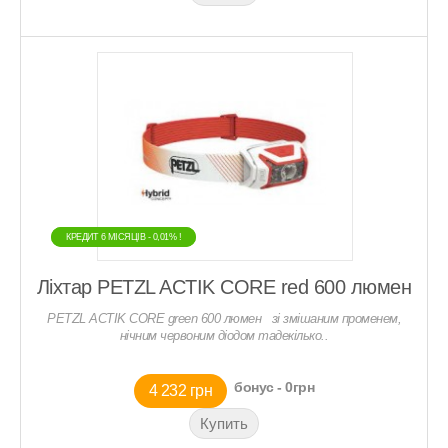
КРЕДИТ 6 МIСЯЦIВ - 0,01% !
КРЕДИТ 6 МIСЯЦIВ - 0,01% !
Ліхтар PETZL ACTIK CORE red 600 люмен
PETZL ACTIK CORE green 600 люмен зі змішаним променем,
нічним червоним діодом тадекілько..
бонус - 0грн
4 232 грн