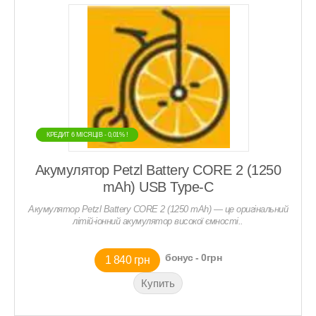
КРЕДИТ 6 МIСЯЦIВ - 0,01% !
КРЕДИТ 6 МIСЯЦIВ - 0,01% !
Акумулятор Petzl Battery CORE 2 (1250
mAh) USB Type‑C
Акумулятор Petzl Battery CORE 2 (1250 mAh) — це оригінальний
літій-іонний акумулятор високої ємності..
бонус - 0грн
1 840 грн