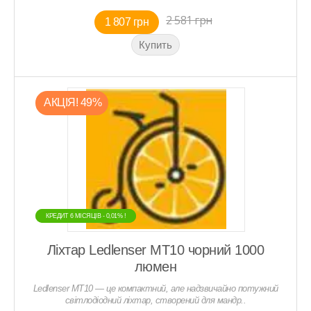
2 581 грн
1 807 грн
АКЦIЯ! 49%
КРЕДИТ 6 МIСЯЦIВ - 0,01% !
КРЕДИТ 6 МIСЯЦIВ - 0,01% !
Ліхтар Ledlenser MT10 чорний 1000
люмен
Ledlenser MT10 — це компактний, але надзвичайно потужний
світлодіодний ліхтар, створений для мандр..