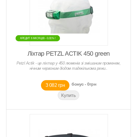
КРЕДИТ 6 МIСЯЦIВ - 0,01% !
КРЕДИТ 6 МIСЯЦIВ - 0,01% !
Ліхтар PETZL ACTIK 450 green
Petzl Actik - це ліхтар у 450 люменів зі змішаним променем,
нічним червоним діодом тадекількома режи..
бонус - 0грн
3 082 грн