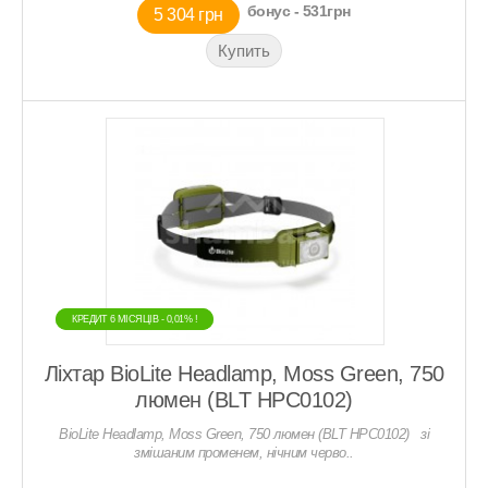
бонус - 531грн
5 304 грн
КРЕДИТ 6 МIСЯЦIВ - 0,01% !
КРЕДИТ 6 МIСЯЦIВ - 0,01% !
Ліхтар BioLite Headlamp, Moss Green, 750
люмен (BLT HPC0102)
BioLite Headlamp, Moss Green, 750 люмен (BLT HPC0102) зі
змішаним променем, нічним черво..