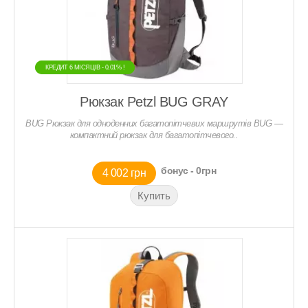
КРЕДИТ 6 МIСЯЦIВ - 0,01% !
КРЕДИТ 6 МIСЯЦIВ - 0,01% !
Рюкзак Petzl BUG GRAY
BUG Рюкзак для одноденних багатопітчевих маршрутів BUG —
компактний рюкзак для багатопітчевого..
бонус - 0грн
4 002 грн