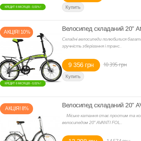
КРЕДИТ 6 МIСЯЦIВ - 0,01% !
КРЕДИТ 6 МIСЯЦIВ - 0,01% !
Велосипед складаний 20" Atl
АКЦIЯ! 10%
Складні велосипеди полюбилися багатьо
зручність зберігання і транс..
10 395 грн
9 356 грн
КРЕДИТ 6 МIСЯЦIВ - 0,01% !
КРЕДИТ 6 МIСЯЦIВ - 0,01% !
Велосипед складаний 20" A
АКЦIЯ! 8%
Міське катання стає простим та ко
велосипедом 20" AVANTI FOL..
14 574 грн