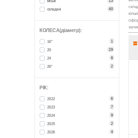
13
міські
скла
40
складані
кіль
офор
зали
КОЛЕСА(діаметр):
1
16"
29
20
8
24
2
26"
РІК:
6
2022
7
2023
9
2024
2
2025
4
2026