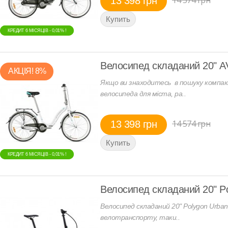
13 398 грн
КРЕДИТ 6 МIСЯЦIВ - 0,01% !
КРЕДИТ 6 МIСЯЦIВ - 0,01% !
Велосипед складаний 20" A
АКЦIЯ! 8%
Якщо ви знаходитесь в пошуку компакт
велосипеда для міста, ра..
14 574 грн
13 398 грн
КРЕДИТ 6 МIСЯЦIВ - 0,01% !
КРЕДИТ 6 МIСЯЦIВ - 0,01% !
Велосипед складаний 20" Po
Велосипед складаний 20" Polygon Urban
велотранспорту, таки..