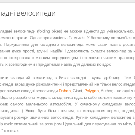
ладні велосипеди
дані велосипеди (folding bikes) не можна віднести до універсальних.
ремальні трюки. Однак практичність - їх стихія. У багажнику автомобіля
я. Паркуванням для складного велосипеда може стати навіть досить
дання дуже прості, зручні, надійні і дозволяють скласти велосипед за 
істю інтегрована з міським середовищем і екологічно чистим транспор
ть їх всепогодними і придатними навіть для далеких поїздок.
ти складаний велосипед в Києві сьогодні - суща дрібниця. Тим 
сипедів зараз дуже різноманітний і представлений не тільки велосипедами
ропонуємо складні велосипеди
Dahon
, Giant,
Polygon
, Author, - це одні 
і. Вдало розроблена модель складничка вдає із себе вельми компактну 
жник самого маленького автомобіля. У сучасному складному велос
сипедиста :) Якщо бути більш точним, то складається кермо, педалі,
мізувати розміри звичайних велосипедів. Купити складаний велосипед
ір коліс оптимальний за розміром і ідеальний для пересування по місту. І
5 " колесах.