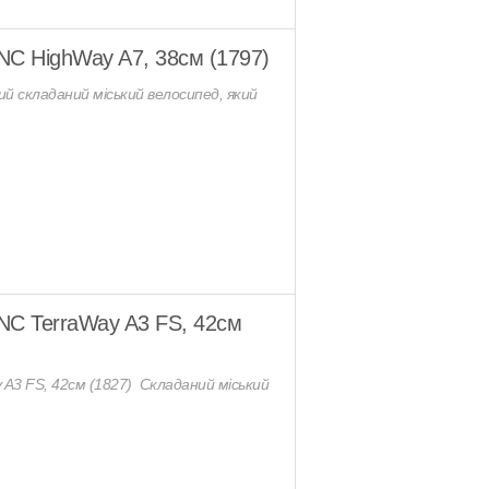
NC HighWay A7, 38см (1797)
ий складаний міський велосипед, який
NC TerraWay A3 FS, 42см
 A3 FS, 42см (1827) Складаний міський