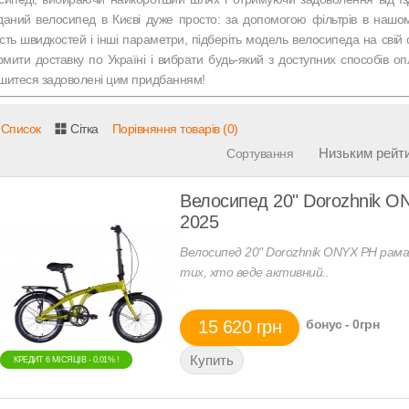
даний велосипед в Києві дуже просто: за допомогою фільтрів в нашому
кість швидкостей і інші параметри, підберіть модель велосипеда на св
мити доставку по Україні і вибрати будь-який з доступних способів оп
шитеся задоволені цим придбанням!
Список
Сітка
Порівняння товарів (0)
Сортування
Велосипед 20" Dorozhnik ON
2025
Велосипед 20" Dorozhnik ONYX PH рама-
тих, хто веде активний..
15 620 грн
бонус - 0грн
КРЕДИТ 6 МIСЯЦIВ - 0,01% !
КРЕДИТ 6 МIСЯЦIВ - 0,01% !