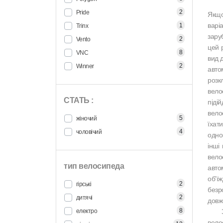
2
Pride
Якщо
варі
1
Trinx
зару
2
Vento
цей 
8
VNC
вид 
2
Winner
авто
розк
вело
СТАТЬ :
піді
вело
5
жіночий
їхат
4
чоловічий
одно
інші
вело
тип велосипеда
авто
об'ї
2
гірські
безр
2
дитячі
довжи
8
електро
Замі
вело