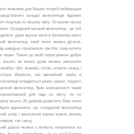
оделі, можливо для Ваших потреб найкращим
редставлені складні велосипеди відомих
тет покупців по всьому світу. Останнім часом
міло. Складаний міський велосипед - це той
дьтеся, дуже зручно мати в багажнику свого
ний велосипед, який легко можна дістати,
уди швидше і приємніше, ніж йти, тому купити
ти пішки. Також це засіб пересування добре
м: всього за кілька рухів можна зменшити
олейбусі або трамваї, потім скласти назад і
тіше зберігати, ніж звичайний: навіть в
елосипеді складається рама, кермо, педалі і
актний велосипед. Крім компактності такий
спроектований для їзди по місту: як по
етром всього 20 дюймів дозволять Вам легко
 Варто відзначити, що складаний велосипед
льний штир і винесення керма мають велику
ікові, так і жінці.
ій дорозі можна з легкістю покататися на
и. Звучить привабливо, чи не так? Купити