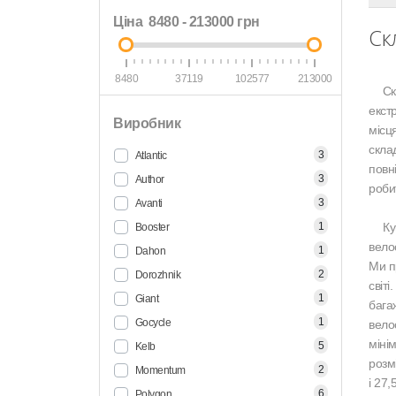
Ціна
8480
-
213000
грн
Ск
8480
37119
102577
213000
Скла
екст
Виробник
місц
скла
3
Atlantic
повн
3
Author
роби
3
Avanti
1
Купи
Booster
вело
1
Dahon
Ми п
2
Dorozhnik
світ
1
Giant
бага
1
Gocycle
вело
міні
5
Kelb
розм
2
Momentum
і 27,
6
Polygon