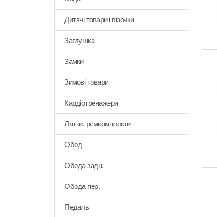
Дитячі товари і візочки
Заглушка
Замки
Зимові товари
Кардіотренажери
Латки, ремкомплекти
Обод
Обода задн.
Обода пер.
Педаль