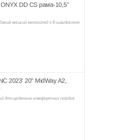
k ONYX DD CS рама-10,5"
даний міський велосипед з 8-швидкісною
NC 2023' 20" MidWay A2,
)
й для щоденних комфортних поїздок