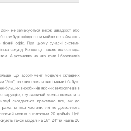
 Вони не замахуються високі швидкості або
 або тамбурі поїзда вони майже не займають
 тісний офіс. При цьому сучасні системи
кілька секунд. Концепція такого велосипеда
том. А установка на них крил і багажників
більше що асортимент моделей складних
 "Аіст", на яких ганяли наші мами і бабусі.
з найбільших виробників якісних велосипедів в
конструкцію, яку зазвичай можна покласти в
ипеді складається практично все, аж до
 рама та інші частини, які не дозволяють
 зазвичай можна з колесами 20 дюймів. Цей
снують також моделі на 16", 24" та навіть 26