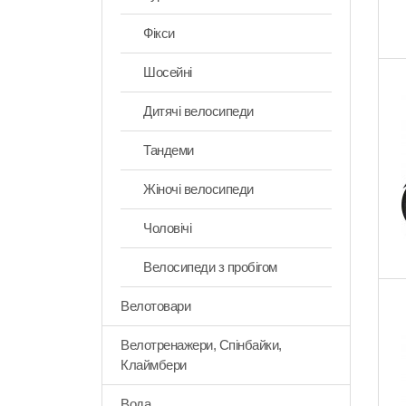
Фікси
Шосейні
Дитячі велосипеди
Тандеми
Жіночі велосипеди
Чоловічі
Велосипеди з пробігом
Велотовари
Велотренажери, Спінбайки,
Клаймбери
Вода