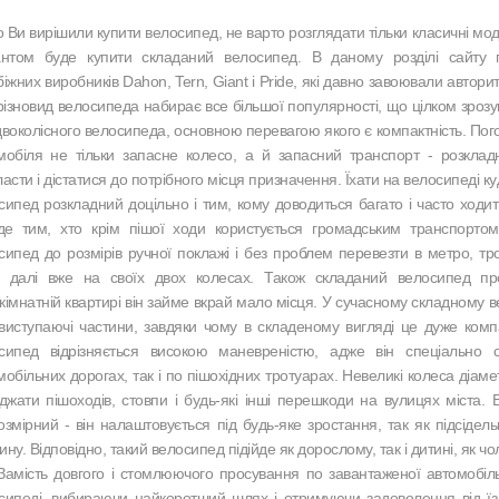
 Ви вирішили купити велосипед, не варто розглядати тільки класичні м
антом буде купити складаний велосипед. В даному розділі сайту п
біжних виробників Dahon, Tern, Giant і Pride, які давно завоювали автори
різновид велосипеда набирає все більшої популярності, що цілком зрозу
двоколісного велосипеда, основною перевагою якого є компактність. Пого
мобіля не тільки запасне колесо, а й запасний транспорт - розклад
ласти і дістатися до потрібного місця призначення. Їхати на велосипеді к
сипед розкладний доцільно і тим, кому доводиться багато і часто ходи
йде тим, хто крім пішої ходи користується громадським транспорто
сипед до розмірів ручної поклажі і без проблем перевезти в метро, ​​тр
и далі вже на своїх двох колесах. Також складаний велосипед прос
кімнатній квартирі він займе вкрай мало місця. У сучасному складному в
 виступаючі частини, завдяки чому в складеному вигляді це дуже комп
сипед відрізняється високою маневреністю, адже він спеціально 
мобільних дорогах, так і по пішохідних тротуарах. Невеликі колеса діам
жджати пішоходів, стовпи і будь-які інші перешкоди на вулицях міста.
озмірний - він налаштовується під будь-яке зростання, так як підсіде
ну. Відповідно, такий велосипед підійде як дорослому, так і дитині, як чолов
сть довгого і стомлюючого просування по завантаженої автомобільн
сипеді, вибираючи найкоротший шлях і отримуючи задоволення від їзд