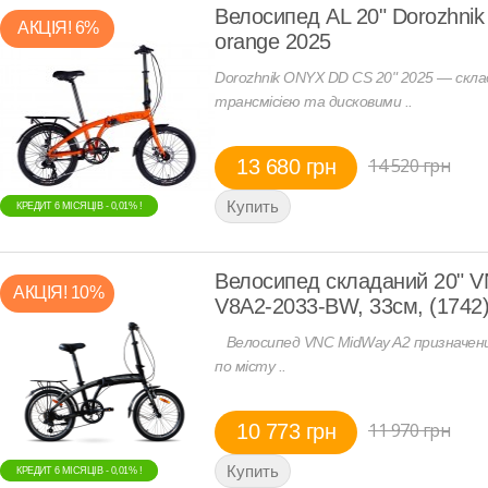
Велосипед AL 20" Dorozhni
АКЦIЯ! 6%
orange 2025
Dorozhnik ONYX DD CS 20" 2025 — скла
трансмісією та дисковими ..
14 520 грн
13 680 грн
КРЕДИТ 6 МIСЯЦIВ - 0,01% !
КРЕДИТ 6 МIСЯЦIВ - 0,01% !
Велосипед складаний 20" V
АКЦIЯ! 10%
V8A2-2033-BW, 33см, (1742
Велосипед VNC MidWay A2 призначени
по місту ..
11 970 грн
10 773 грн
КРЕДИТ 6 МIСЯЦIВ - 0,01% !
КРЕДИТ 6 МIСЯЦIВ - 0,01% !