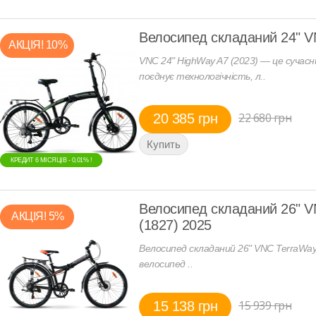
Велосипед складаний 24" V
АКЦIЯ! 10%
VNC 24" HighWay A7 (2023) — це сучасн
поєднує технологічність, л..
22 680 грн
20 385 грн
КРЕДИТ 6 МIСЯЦIВ - 0,01% !
КРЕДИТ 6 МIСЯЦIВ - 0,01% !
Велосипед складаний 26" V
АКЦIЯ! 5%
(1827) 2025
Велосипед складаний 26" VNC TerraWay
велосипед ..
15 939 грн
15 138 грн