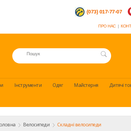
(073) 017-77-07
ПРО НАС
|
КОН
ри
Інструменти
Одяг
Майстерня
Дитячi то
оловна
>
Велосипеди
>
Складні велосипеди