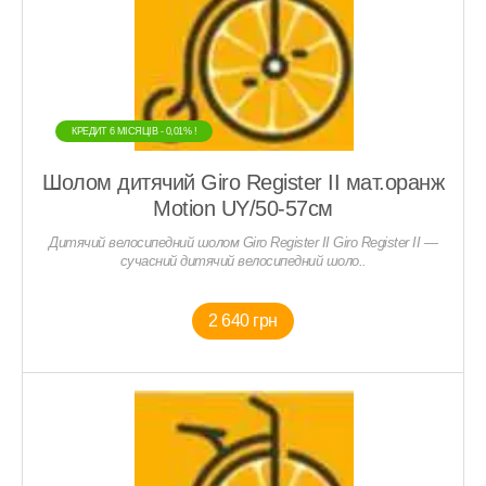
КРЕДИТ 6 МIСЯЦIВ - 0,01% !
Шолом дитячий Giro Register II мат.оранж
Motion UY/50-57см
Дитячий велосипедний шолом Giro Register II Giro Register II —
сучасний дитячий велосипедний шоло..
2 640 грн