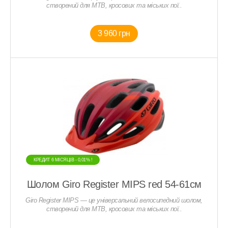
створений для MTB, кросових та міських пої..
3 960 грн
КРЕДИТ 6 МIСЯЦIВ - 0,01% !
Шолом Giro Register MIPS red 54-61см
Giro Register MIPS — це універсальний велосипедний шолом,
створений для MTB, кросових та міських пої..