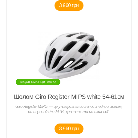
3 960 грн
КРЕДИТ 6 МIСЯЦIВ - 0,01% !
Шолом Giro Register MIPS white 54-61см
Giro Register MIPS — це універсальний велосипедний шолом,
створений для MTB, кросових та міських пої..
3 960 грн