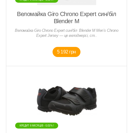
Веломайка Giro Chrono Expert син/біл
Blender M
Веломайка Giro Chrono Expert син/біл Blender M Men’s Chrono
Expert Jersey — це велоджерсі, ст..
5 192 грн
КРЕДИТ 6 МIСЯЦIВ - 0,01% !