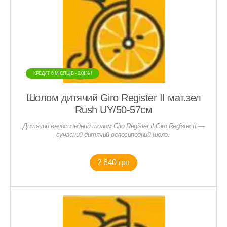
КРЕДИТ 6 МIСЯЦIВ - 0,01% !
Шолом дитячий Giro Register II мат.зел
Rush UY/50-57см
Дитячий велосипедний шолом Giro Register II Giro Register II —
сучасний дитячий велосипедний шоло..
2 640 грн