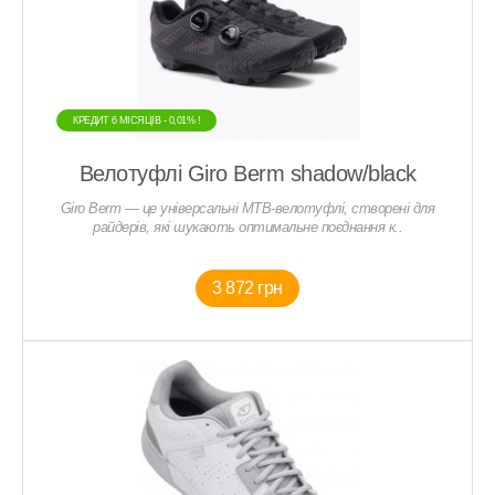
КРЕДИТ 6 МIСЯЦIВ - 0,01% !
Велотуфлі Giro Berm shadow/black
Giro Berm — це універсальні MTB-велотуфлі, створені для
райдерів, які шукають оптимальне поєднання к..
3 872 грн