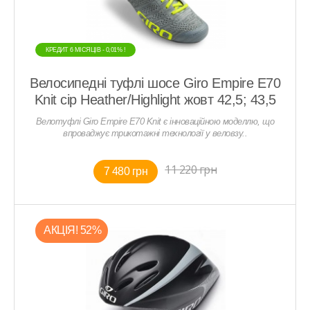
КРЕДИТ 6 МIСЯЦIВ - 0,01% !
Велосипедні туфлі шосе Giro Empire E70
Knit сір Heather/Highlight жовт 42,5; 43,5
Велотуфлі Giro Empire E70 Knit є інноваційною моделлю, що
впроваджує трикотажні технології у веловзу..
11 220 грн
7 480 грн
АКЦIЯ! 52%