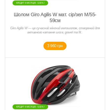
КРЕДИТ 6 МIСЯЦIВ - 0,01% !
Шолом Giro Agilis W мат. сір/зел M/55-
59см
Giro Agilis W — це сучасний жіночий велошолом, створений для
активного катання шосе, gravel та fit..
3 960 грн
КРЕДИТ 6 МIСЯЦIВ - 0,01% !