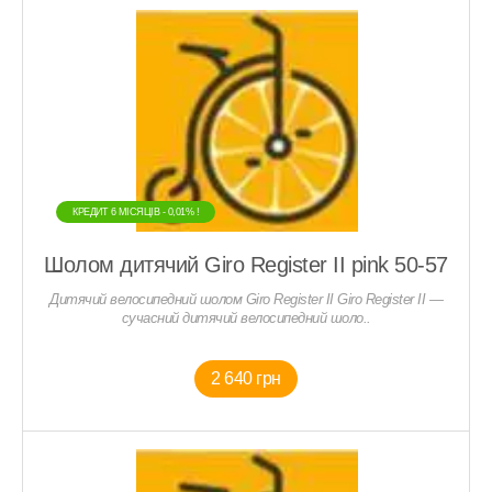
КРЕДИТ 6 МIСЯЦIВ - 0,01% !
Шолом дитячий Giro Register II pink 50-57
Дитячий велосипедний шолом Giro Register II Giro Register II —
сучасний дитячий велосипедний шоло..
2 640 грн