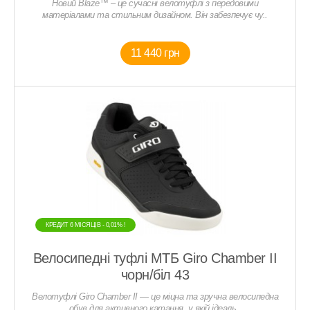
Новий Blaze™ – це сучасні велотуфлі з передовими
матеріалами та стильним дизайном. Він забезпечує чу..
11 440 грн
КРЕДИТ 6 МIСЯЦIВ - 0,01% !
Велосипедні туфлі МТБ Giro Chamber II
чорн/біл 43
Велотуфлі Giro Chamber II — це міцна та зручна велосипедна
обув для активного катання, у якій ідеаль..