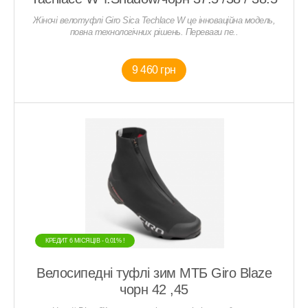
Жіночі велотуфлі Giro Sica Techlace W це інноваційна модель,
повна технологічних рішень. Переваги пе..
9 460 грн
КРЕДИТ 6 МIСЯЦIВ - 0,01% !
Велосипедні туфлі зим МТБ Giro Blaze
чорн 42 ,45