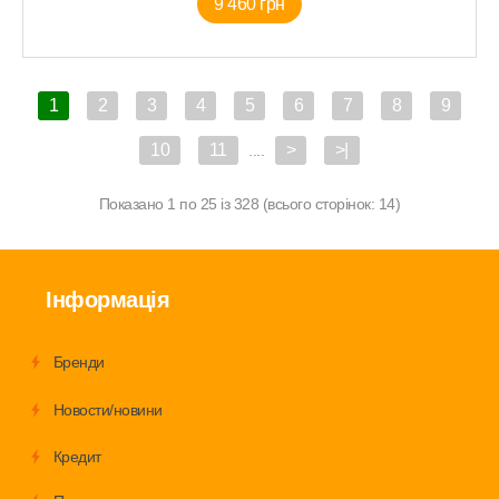
9 460 грн
1
2
3
4
5
6
7
8
9
10
11
>
>|
....
Показано 1 по 25 із 328 (всього сторінок: 14)
Інформація
Бренди
Новости/новини
Кредит