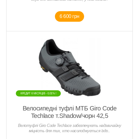
6 600 грн
КРЕДИТ 6 МIСЯЦIВ - 0,01% !
Велосипедні туфлі МТБ Giro Code
Techlace т.Shadow/чорн 42,5
Велотуфлі Giro Code Techlace забезпечують надзвичайну
міцність для тих, хто насолоджується їздо..