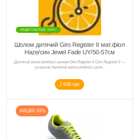
КРЕДИТ 6 МIСЯЦIВ - 0,01% !
Шолом дитячий Giro Register II мат.фіол
Haze/син Jewel Fade UY/50-57см
Дитячий велосипедний шолом Giro Register II Giro Register II —
сучасний дитячий велосипедний шоло..
2 640 грн
АКЦIЯ! 33%