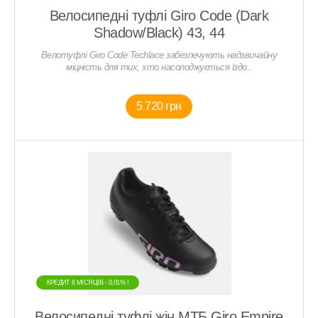
Велосипедні туфлі Giro Code (Dark
Shadow/Black) 43, 44
Велотуфлі Giro Code Techlace забезпечують надзвичайну
міцність для тих, хто насолоджується їздо..
5 720 грн
КРЕДИТ 6 МIСЯЦIВ - 0,01% !
Велосипедні туфлі жін МТБ Giro Empire