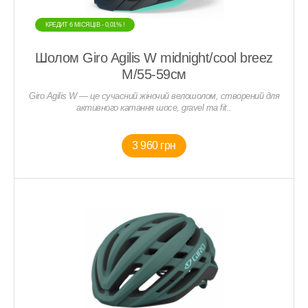
КРЕДИТ 6 МIСЯЦIВ - 0,01% !
Шолом Giro Agilis W midnight/cool breez
M/55-59см
Giro Agilis W — це сучасний жіночий велошолом, створений для
активного катання шосе, gravel та fit..
3 960 грн