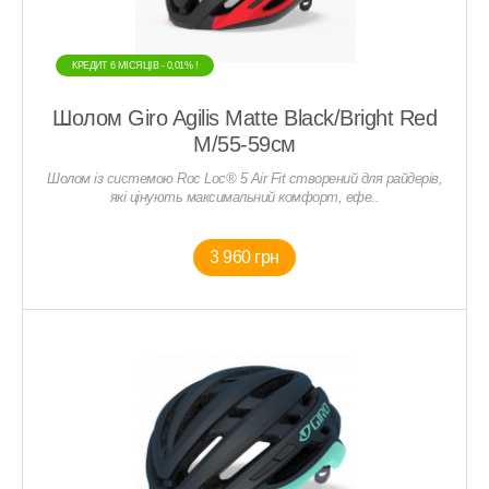
КРЕДИТ 6 МIСЯЦIВ - 0,01% !
Шолом Giro Agilis Matte Black/Bright Red
M/55-59см
Шолом із системою Roc Loc® 5 Air Fit створений для райдерів,
які цінують максимальний комфорт, ефе..
3 960 грн