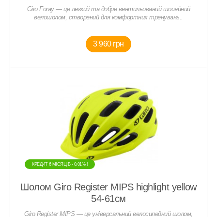
Giro Foray — це легкий та добре вентильований шосейний
велошолом, створений для комфортних тренувань..
3 960 грн
КРЕДИТ 6 МIСЯЦIВ - 0,01% !
Шолом Giro Register MIPS highlight yellow
54-61см
Giro Register MIPS — це універсальний велосипедний шолом,