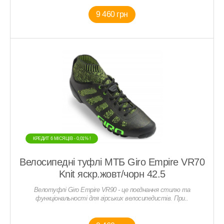
9 460 грн
КРЕДИТ 6 МIСЯЦIВ - 0,01% !
Велосипедні туфлі МТБ Giro Empire VR70
Knit яскр.жовт/чорн 42.5
Велотуфлі Giro Empire VR90 - це поєднання стилю та
функціональності для гірських велосипедистів. При..