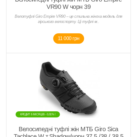
VR90 W чорн 39
Велотуфлі Giro Empire VR90 – це стильна жіноча модель для
гірського велоспорту. Ці туфлі м..
11 000 грн
КРЕДИТ 6 МIСЯЦIВ - 0,01% !
Велосипедні туфлі жін МТБ Giro Siсa
Tachlace W т.Shadow/чорн 37.5 /38 / 38.5