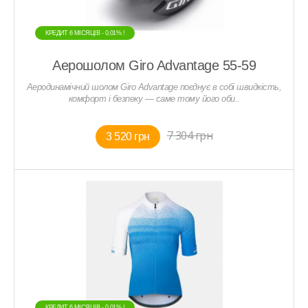
КРЕДИТ 6 МIСЯЦIВ - 0,01% !
Аерошолом Giro Advantage 55-59
Аеродинамічний шолом Giro Advantage поєднує в собі швидкість,
комфорт і безпеку — саме тому його оби..
7 304 грн
3 520 грн
КРЕДИТ 6 МIСЯЦIВ - 0,01% !