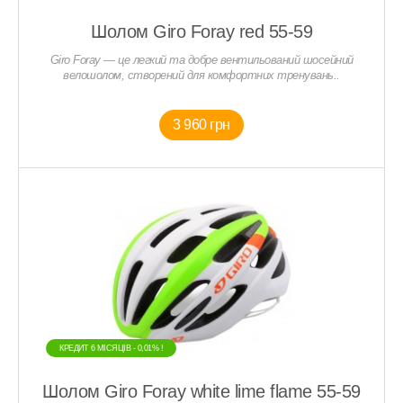
Шолом Giro Foray red 55-59
Giro Foray — це легкий та добре вентильований шосейний
велошолом, створений для комфортних тренувань..
3 960 грн
КРЕДИТ 6 МIСЯЦIВ - 0,01% !
Шолом Giro Foray white lime flame 55-59