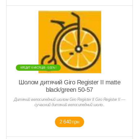
КРЕДИТ 6 МIСЯЦIВ - 0,01% !
Шолом дитячий Giro Register II matte
black/green 50-57
Дитячий велосипедний шолом Giro Register II Giro Register II —
сучасний дитячий велосипедний шоло..
2 640 грн