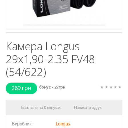
Камера Longus
29x1,90-2.35 FV48
(54/622)
269 грн
бонус - 27грн
Базовано на 0 відгуках.
Написати відгук
Виробник :
Longus