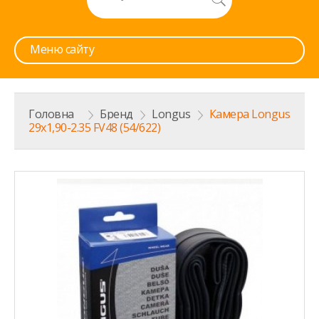
Меню сайту
Головна
>
Бренд
>
Longus
>
Камера Longus
29x1,90-2.35 FV48 (54/622)