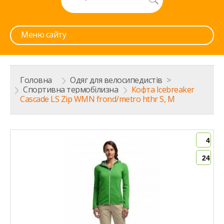
Меню сайту
Головна
>
Одяг для велосипедистів
>
Спортивна термобілизна
>
Кофта Icebreaker
Cascade LS Zip WMN frond/metro hthr S, M
4
24