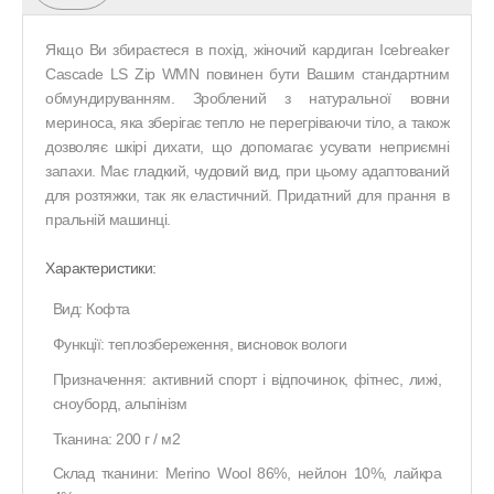
Якщо Ви збираєтеся в похід, жіночий кардиган Icebreaker
Cascade LS Zip WMN повинен бути Вашим стандартним
обмундируванням. Зроблений з натуральної вовни
мериноса, яка зберігає тепло не перегріваючи тіло, а також
дозволяє шкірі дихати, що допомагає усувати неприємні
запахи. Має гладкий, чудовий вид, при цьому адаптований
для розтяжки, так як еластичний. Придатний для прання в
пральній машинці.
Характеристики:
Вид: Кофта
Функції: теплозбереження, висновок вологи
Призначення: активний спорт і відпочинок, фітнес, лижі,
сноуборд, альпінізм
Тканина: 200 г / м2
Склад тканини: Merino Wool 86%, нейлон 10%, лайкра