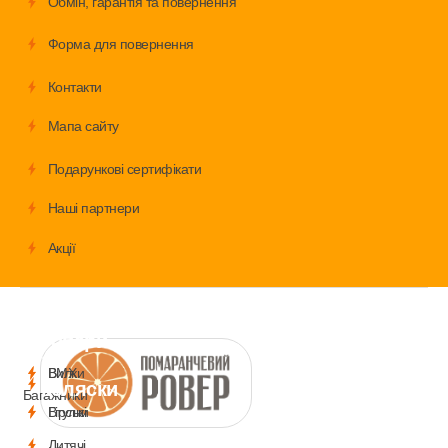
Обмiн, гарантія та повернення
Форма для повернення
Контакти
Мапа сайту
Подарункові сертифікати
Наші партнери
Акції
Велосипеди
Аксесуари
Запчастини
Дитячі
товари
і
BMX
Вилки
коляски
Багажники
Гірські
Втулки
Дитячі