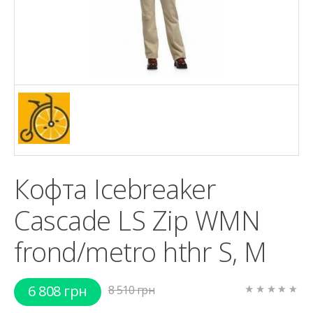
Кофта Icebreaker
Cascade LS Zip WMN
frond/metro hthr S, M
6 808 грн
8 510 грн