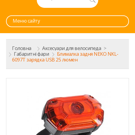
Меню сайту
Головна
>
Аксесуари для велосипеда
>
Габаритні фари
>
Блималка задня NEKO NKL-
6097T зарядка USB 25 люмен