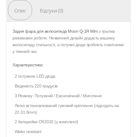
Опис
Відгуки (0)
Задня фара для велосипеда Moon Q-1R Mini​
з трьома
режимами роботи. Незвичний дизайн додасть вашому
велосипеду стильності, а потужні діоди зроблять помітними
у темний час.
Характеристики:
2 потужних LED діода
Видимість 220 градусів
3 Режиму: Потужний / Економічний / Миготіння
Легко встановлюваний гумовий кріплення (підходить на
22-31.8mm)
2 батарейки CR2032 (у комплекті)
Water resistant