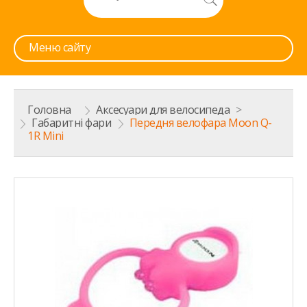
Меню сайту
Головна
>
Аксесуари для велосипеда
>
Габаритні фари
>
Передня велофара Moon Q-
1R Mini