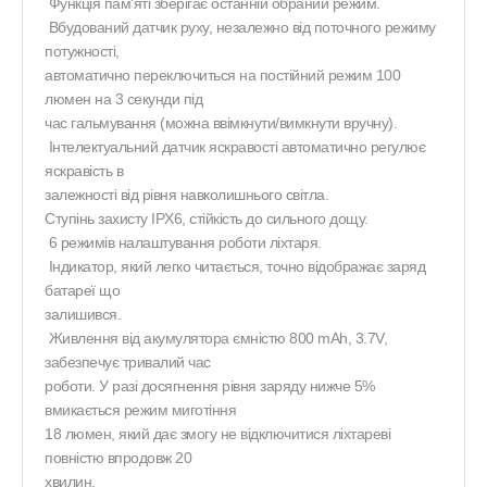
Функція пам'яті зберігає останній обраний режим.
Вбудований датчик руху, незалежно від поточного режиму
потужності,
автоматично переключиться на постійний режим 100
люмен на 3 секунди під
час гальмування (можна ввімкнути/вимкнути вручну).
Інтелектуальний датчик яскравості автоматично регулює
яскравість в
залежності від рівня навколишнього світла.
Ступінь захисту IPX6, стійкість до сильного дощу.
6 режимів налаштування роботи ліхтаря.
Індикатор, який легко читається, точно відображає заряд
батареї що
залишився.
Живлення від акумулятора ємністю 800 mAh, 3.7V,
забезпечує тривалий час
роботи. У разі досягнення рівня заряду нижче 5%
вмикається режим миготіння
18 люмен, який дає змогу не відключитися ліхтареві
повністю впродовж 20
хвилин.