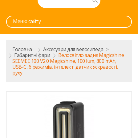
Меню сайту
Головна
>
Аксесуари для велосипеда
>
Габаритні фари
>
Велосвітло заднє Magicshine
SEEMEE 100 V2.0 Magicshine, 100 lum, 800 mAh,
USB-C, 6 режимів, інтелект. датчик яскравості,
руху