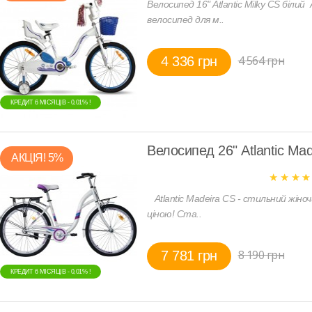
Велосипед 16" Atlantic Milky CS білий
велосипед для м..
4 564 грн
4 336 грн
КРЕДИТ 6 МIСЯЦIВ - 0,01% !
Велосипед 26" Atlantic Mad
АКЦIЯ! 5%
Atlantic Madeira CS - стильний жіно
ціною! Ста..
8 190 грн
7 781 грн
КРЕДИТ 6 МIСЯЦIВ - 0,01% !