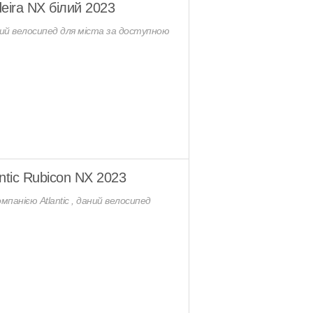
eira NX білий 2023
чий велосипед для міста за доступною
ntic Rubicon NX 2023
анією Atlantic , даний велосипед