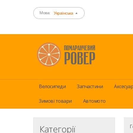
Мова:
Українська
Велосипеди
Запчастини
Аксесуа
Зимові товари
Автомото
Категорії
Г