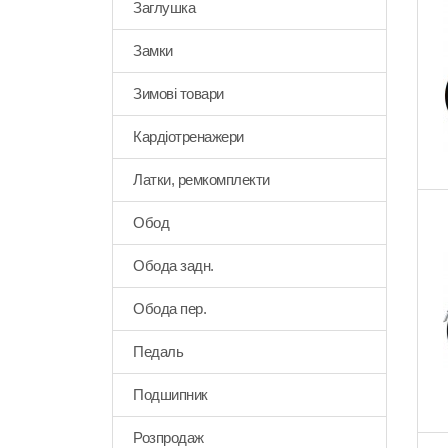
Заглушка
Замки
Зимові товари
Кардіотренажери
Латки, ремкомплекти
Обод
Обода задн.
Обода пер.
Педаль
Подшипник
Розпродаж