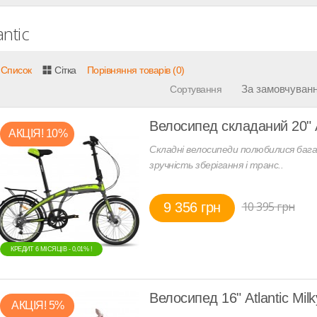
antic
Список
Сітка
Порівняння товарів (0)
Сортування
Велосипед складаний 20" A
АКЦIЯ! 10%
Складні велосипеди полюбилися бага
зручність зберігання і транс..
10 395 грн
9 356 грн
КРЕДИТ 6 МIСЯЦIВ - 0,01% !
Велосипед 16" Atlantic Mil
АКЦIЯ! 5%