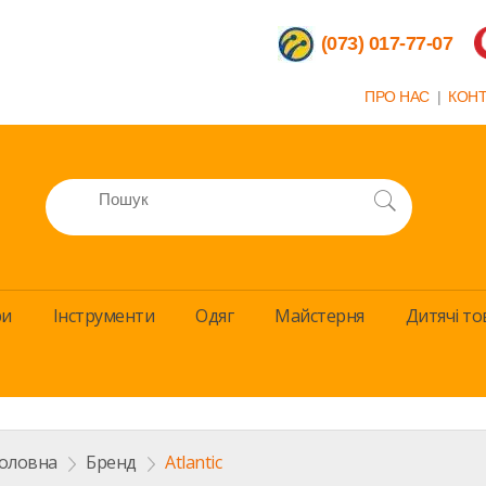
(073) 017-77-07
ПРО НАС
|
КОН
ри
Інструменти
Одяг
Майстерня
Дитячi то
оловна
>
Бренд
>
Atlantic