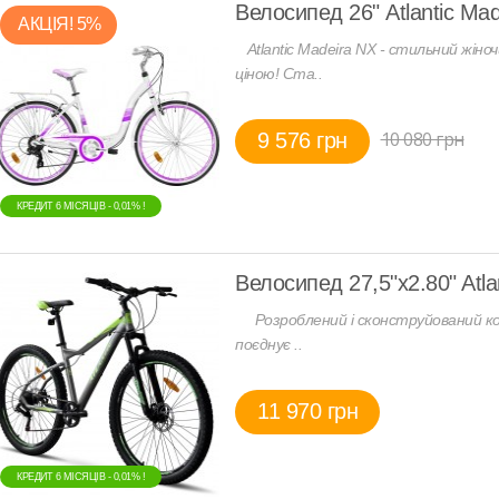
Велосипед 26" Atlantic Mad
АКЦIЯ! 5%
Atlantic Madeira NX - стильний жіно
ціною! Ста..
10 080 грн
9 576 грн
КРЕДИТ 6 МIСЯЦIВ - 0,01% !
Велосипед 27,5"x2.80" Atla
Розроблений і сконструйований комп
поєднує ..
11 970 грн
КРЕДИТ 6 МIСЯЦIВ - 0,01% !