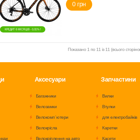
0 грн
КРЕДИТ 6 МIСЯЦIВ - 0,01% !
Показано 1 по 11 із 11 (всього сторінок
ди
Аксесуари
Запчастини
Багажники
Вилки
Велозамки
Втулки
Велокомп`ютери
для електробайків
Велокрісла
Каретки
педи
Велокріплення на авто
Касети