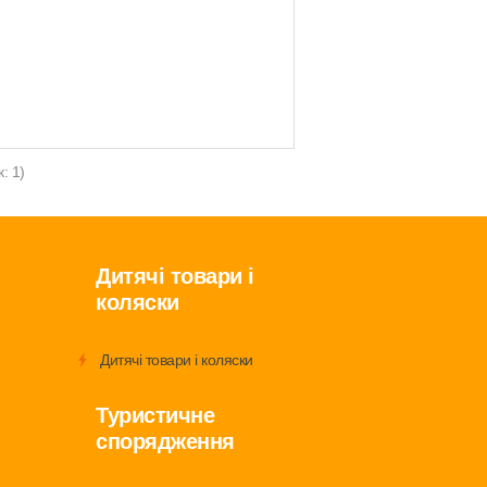
: 1)
Дитячі товари і
коляски
Дитячі товари і коляски
Туристичне
спорядження