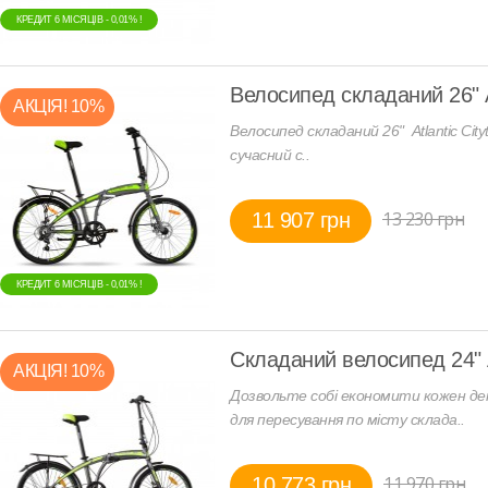
КРЕДИТ 6 МIСЯЦIВ - 0,01% !
Велосипед складаний 26" At
АКЦIЯ! 10%
Велосипед складаний 26" Atlantic Cityt
сучасний с..
13 230 грн
11 907 грн
КРЕДИТ 6 МIСЯЦIВ - 0,01% !
Складаний велосипед 24" A
АКЦIЯ! 10%
Дозвольте собі економити кожен ден
для пересування по місту склада..
11 970 грн
10 773 грн