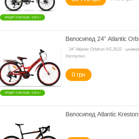
КРЕДИТ 6 МIСЯЦIВ - 0,01% !
Велосипед 24'' Atlantic Orb
24'' Atlantic Orbitron NS 2022 –уніве
доступно..
0 грн
КРЕДИТ 6 МIСЯЦIВ - 0,01% !
Велосипед Atlantic Kreston
..