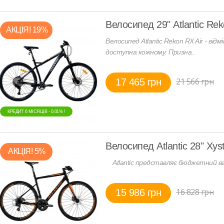
Велосипед 29" Atlantic Rek
АКЦIЯ! 19%
Велосипед Atlantic Rekon RX Air - від
доступна кожному. Призна..
21 566 грн
17 465 грн
КРЕДИТ 6 МIСЯЦIВ - 0,01% !
Велосипед Atlantic 28" Xys
АКЦIЯ! 5%
Atlantic представляє бюджетний варі
16 828 грн
15 986 грн