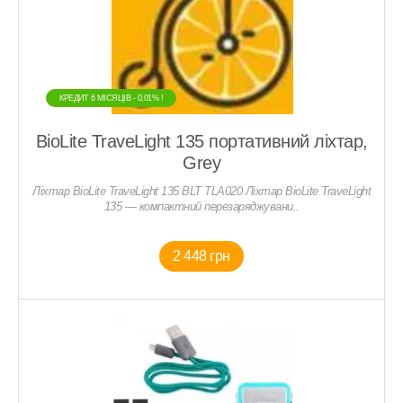
КРЕДИТ 6 МIСЯЦIВ - 0,01% !
BioLite TraveLight 135 портативний ліхтар,
Grey
Ліхтар BioLite TraveLight 135 BLT TLA020 Ліхтар BioLite TraveLight
135 — компактний перезаряджувани..
2 448 грн