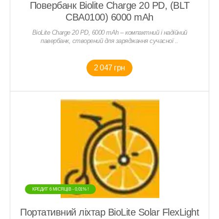
Повербанк Biolite Charge 20 PD, (BLT
CBA0100) 6000 mAh
BioLite Charge 20 PD, 6000 mAh – компактний і надійний
павербанк, створений для заряджання сучасної ..
2 047 грн
КРЕДИТ 6 МIСЯЦIВ - 0,01% !
Портативний ліхтар BioLite Solar FlexLight