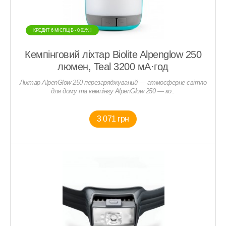
КРЕДИТ 6 МIСЯЦIВ - 0,01% !
Кемпінговий ліхтар Biolite Alpenglow 250
люмен, Teal 3200 мА·год
Ліхтар AlpenGlow 250 перезаряджуваний — атмосферне світло
для дому та кемпінгу AlpenGlow 250 — ко..
3 071 грн