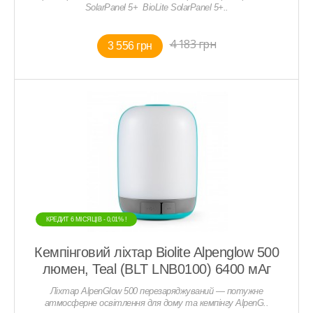
SolarPanel 5+ BioLite SolarPanel 5+..
4 183 грн
3 556 грн
КРЕДИТ 6 МIСЯЦIВ - 0,01% !
Кемпінговий ліхтар Biolite Alpenglow 500
люмен, Teal (BLT LNB0100) 6400 мАг
Ліхтар AlpenGlow 500 перезаряджуваний — потужне
атмосферне освітлення для дому та кемпінгу AlpenG..