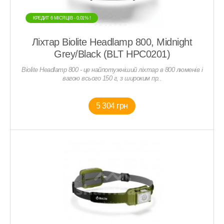
КРЕДИТ 6 МIСЯЦIВ - 0,01% !
Ліхтар Biolite Headlamp 800, Midnight
Grey/Black (BLT HPC0201)
Biolite Headlamp 800 - це найпотужніший ліхтар в 800 люменів і
вагою всього 150 г, з широким пр..
5 304 грн