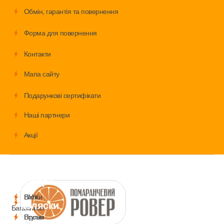
Обмiн, гарантія та повернення
Форма для повернення
Контакти
Мапа сайту
Подарункові сертифікати
Наші партнери
Акції
Велосипеди
Аксесуари
Запчастини
Дитячі
товари
і
BMX
Вилки
коляски
Багажники
Гірські
Втулки