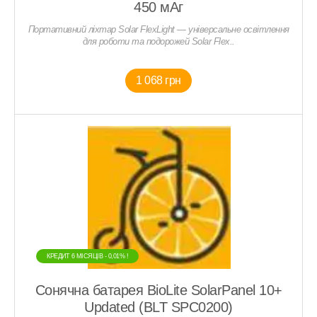
450 мАг
Портативний ліхтар Solar FlexLight — універсальне освітлення
для роботи та подорожей Solar Flex..
1 068 грн
КРЕДИТ 6 МIСЯЦIВ - 0,01% !
Сонячна батарея BioLite SolarPanel 10+
Updated (BLT SPC0200)