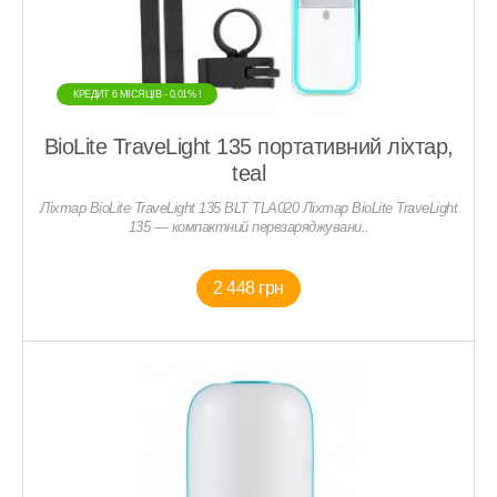
КРЕДИТ 6 МIСЯЦIВ - 0,01% !
BioLite TraveLight 135 портативний ліхтар,
teal
Ліхтар BioLite TraveLight 135 BLT TLA020 Ліхтар BioLite TraveLight
135 — компактний перезаряджувани..
2 448 грн