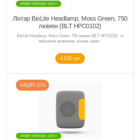
КРЕДИТ 6 МIСЯЦIВ - 0,01% !
Ліхтар BioLite Headlamp, Moss Green, 750
люмен (BLT HPC0102)
BioLite Headlamp, Moss Green, 750 люмен (BLT HPC0102) зі
змішаним променем, нічним черво..
4 935 грн
АКЦIЯ! 10%
КРЕДИТ 6 МIСЯЦIВ - 0,01% !