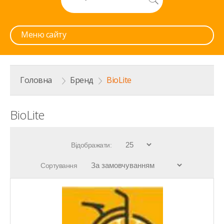
Меню сайту
Головна
>
Бренд
>
BioLite
BioLite
Відображати:
Сортування