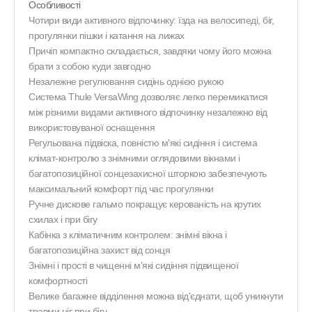
Особливості
Чотири види активного відпочинку: їзда на велосипеді, біг,
прогулянки пішки і катання на лижах
Причіп компактно складається, завдяки чому його можна
брати з собою куди завгодно
Незалежне регулювання сидінь однією рукою
Система Thule VersaWing дозволяє легко перемикатися
між різними видами активного відпочинку незалежно від
використовуваної оснащення
Регульована підвіска, повністю м'які сидіння і система
клімат-контролю з знімними оглядовими вікнами і
багатопозиційної сонцезахисної шторкою забезпечують
максимальний комфорт під час прогулянки
Ручне дискове гальмо покращує керованість на крутих
схилах і при бігу
Кабінка з кліматичним контролем: знімні вікна і
багатопозиційна захист від сонця
Знімні і прості в чищенні м'які сидіння підвищеної
комфортності
Велике багажне відділення можна від'єднати, щоб уникнути
травми ніг при бігу