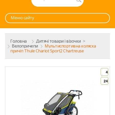
Меню сайту
Головна
>
Дитячі товари і візочки
>
Велопричепи
>
Мультиспортивна коляска
причіп Thule Chariot Sport2 Chartreuse
4
24