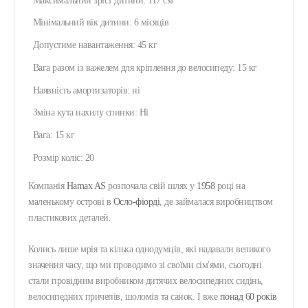
Максимальний зріст дитини: 117 см
Мінімальний вік дитини: 6 місяців
Допустиме навантаження: 45 кг
Вага разом із важелем для кріплення до велосипеду: 15 кг
Наявність амортизаторів: ні
Зміна кута нахилу спинки: Ні
Вага: 15 кг
Розмір коліс: 20
Компанія
Hamax AS
розпочала свій шлях у
1958
році на
маленькому острові в
Осло-фіорді
, де займалася виробництвом
пластикових деталей.
Колись лише мрія та кілька однодумців, які надавали великого
значення часу, що ми проводимо зі своїми сім'ями, сьогодні
стали провідним виробником дитячих велосипедних сидінь,
велосипедних причепів, шоломів та санок. І вже
понад 60 років