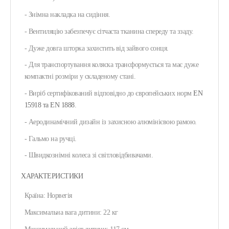
- Знімна накладка на сидіння.
- Вентиляцію забезпечує сітчаста тканина спереду та ззаду.
- Дуже довга шторка захистить від зайвого сонця.
- Для транспортування коляска трансформується та має дуже
компактні розміри у складеному стані.
- Виріб сертифікований відповідно до європейських норм
EN
15918 та EN 1888
.
- Аеродинамічний дизайн із захисною алюмінієвою рамою.
- Гальмо на ручці.
- Швидкознімні колеса зі світловідбивачами.
ХАРАКТЕРИСТИКИ
Країна: Норвегія
Максимальна вага дитини: 22 кг