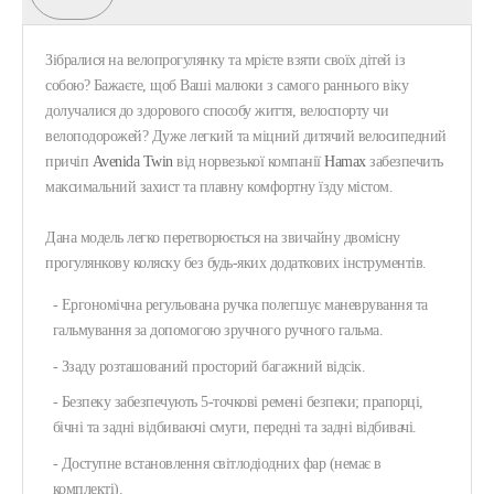
Зібралися на велопрогулянку та мрієте взяти своїх дітей із
собою? Бажаєте, щоб Ваші малюки з самого раннього віку
долучалися до здорового способу життя, велоспорту чи
велоподорожей? Дуже легкий та міцний дитячий велосипедний
причіп
Avenida Twin
від норвезької компанії
Hamax
забезпечить
максимальний захист та плавну комфортну їзду містом.
Дана модель легко перетворюється на звичайну двомісну
прогулянкову коляску без будь-яких додаткових інструментів.
- Ергономічна регульована ручка полегшує маневрування та
гальмування за допомогою зручного ручного гальма.
- Ззаду розташований просторий багажний відсік.
- Безпеку забезпечують 5-точкові ремені безпеки; прапорці,
бічні та задні відбиваючі смуги, передні та задні відбивачі.
- Доступне встановлення світлодіодних фар (немає в
комплекті).