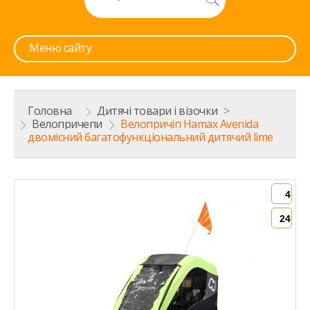
Меню сайту
Головна
>
Дитячі товари і візочки
>
Велопричепи
>
Велопричіп Hamax Avenida
двомісний багатофункціональний дитячий lime
4
24