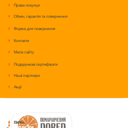
Права покупця
Обмiн, гарантія та повернення
Форма для повернення
Контакти
Мапа сайту
Подарункові сертифікати
Наші партнери
Акції
Велосипеди
Аксесуари
Запчастини
Дитячі
товари
і
BMX
Вилки
коляски