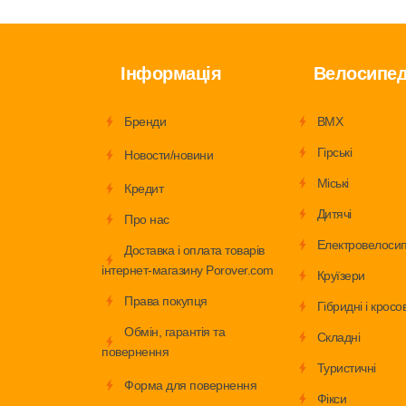
Інформація
Велосипе
Бренди
BMX
Гірські
Новости/новини
Міські
Кредит
Дитячі
Про нас
Електровелоси
Доставка і оплата товарів
інтернет-магазину Porover.com
Круїзери
Права покупця
Гібридні і кросов
Обмiн, гарантія та
Складні
повернення
Туристичні
Форма для повернення
Фікси