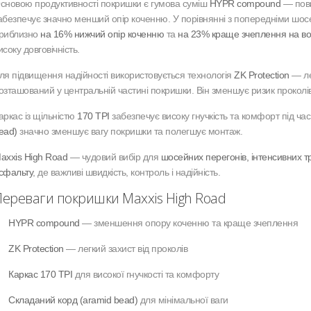
сновою продуктивності покришки є гумова суміш
HYPR compound
— повн
абезпечує значно менший опір коченню. У порівнянні з попередніми шо
риблизно
на 16% нижчий опір коченню
та
на 23% краще зчеплення на во
исоку довговічність.
ля підвищення надійності використовується технологія
ZK Protection
— лег
озташований у центральній частині покришки. Він зменшує ризик проколів
аркас із щільністю
170 TPI
забезпечує високу гнучкість та комфорт під час
ead)
значно зменшує вагу покришки та полегшує монтаж.
axxis High Road
— чудовий вибір для
шосейних перегонів, інтенсивних т
сфальту
, де важливі швидкість, контроль і надійність.
ереваги покришки Maxxis High Road
HYPR compound
— зменшення опору коченню та краще зчеплення
ZK Protection
— легкий захист від проколів
Каркас 170 TPI
для високої гнучкості та комфорту
Складаний корд (aramid bead)
для мінімальної ваги