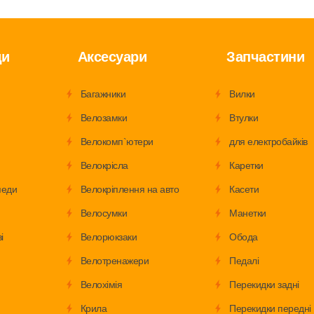
ди
Аксесуари
Запчастини
Багажники
Вилки
Велозамки
Втулки
Велокомп`ютери
для електробайків
Велокрісла
Каретки
педи
Велокріплення на авто
Касети
Велосумки
Манетки
і
Велорюкзаки
Обода
Велотренажери
Педалі
Велохімія
Перекидки задні
Крила
Перекидки передні