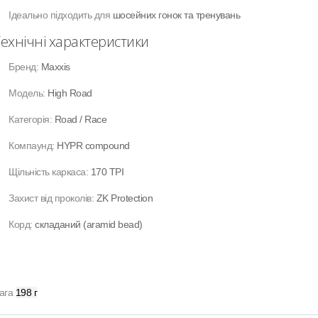
Ідеально підходить для
шосейних гонок та тренувань
ехнічні характеристики
Бренд:
Maxxis
Модель:
High Road
Категорія:
Road / Race
Компаунд:
HYPR compound
Щільність каркаса:
170 TPI
Захист від проколів:
ZK Protection
Корд:
складаний (aramid bead)
ага
198 г