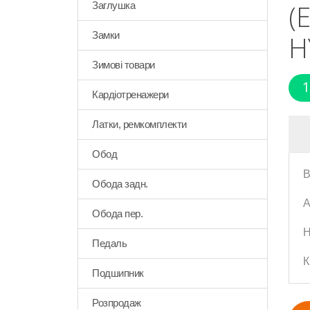
(
Заглушка
Замки
H
Зимові товари
1
Кардіотренажери
Латки, ремкомплекти
Обод
В
Обода задн.
А
Обода пер.
Н
Педаль
К
Подшипник
Розпродаж