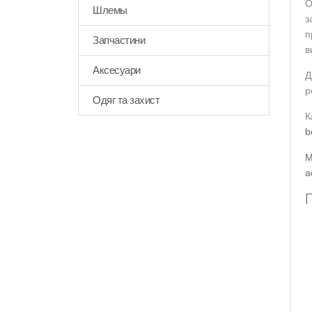
О
Шлемы
з
п
Запчастини
в
Аксесуари
Д
р
Одяг та захист
К
b
M
а
П