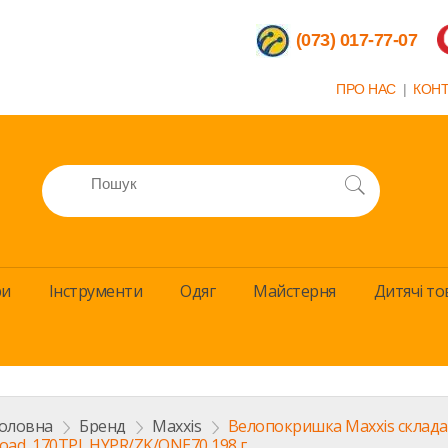
(073) 017-77-07
ПРО НАС
|
КОН
ри
Інструменти
Одяг
Майстерня
Дитячi то
оловна
>
Бренд
>
Maxxis
>
Велопокришка Maxxis складан
oad, 170TPI, HYPR/ZK/ONE70 198 г