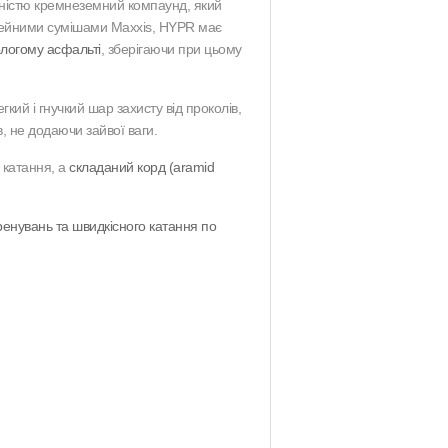
істю кремнеземний компаунд, який
сейними сумішами Maxxis, HYPR має
логому асфальті
, зберігаючи при цьому
кий і гнучкий шар захисту від проколів,
, не додаючи зайвої ваги.
 катання, а
складаний корд (aramid
ренувань та швидкісного катання по