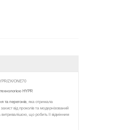
HYPR/ZK/ONE70
 технологією HYPR
я та перегонів
, яка отримала
захист від проколів та модернізований
 витривалішою, що робить її відмінним