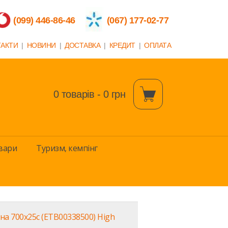
(099) 446-86-46
(067) 177-02-77
ТАКТИ
|
НОВИНИ
|
ДОСТАВКА
|
КРЕДИТ
|
ОПЛАТА
0 товарів - 0 грн
вари
Туризм, кемпінг
а 700x25c (ETB00338500) High