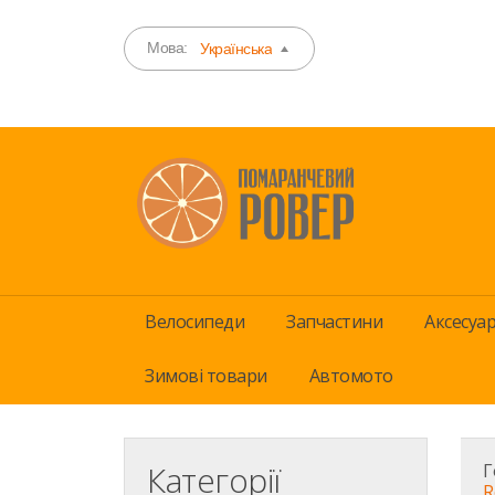
Мова:
Українська
Велосипеди
Запчастини
Аксесуа
Зимові товари
Автомото
Категорії
Г
R