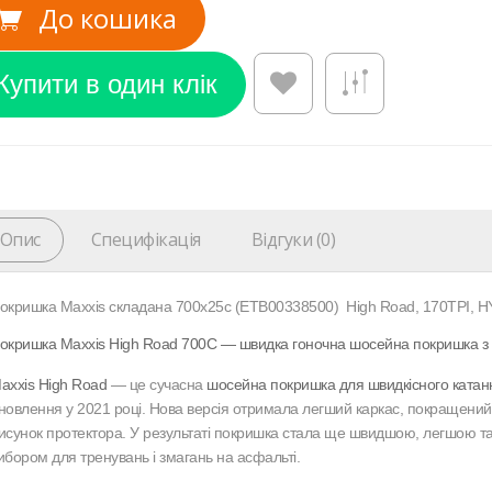
До кошика
Опис
Специфікація
Відгуки (0)
окришка Maxxis складана 700x25c (ETB00338500) High Road, 170TPI, 
окришка Maxxis High Road 700C — швидка гоночна шосейна покришка з
axxis High Road
— це сучасна
шосейна покришка для швидкісного катанн
новлення у 2021 році. Нова версія отримала легший каркас, покращений 
исунок протектора. У результаті покришка стала ще швидшою, легшою та
ибором для тренувань і змагань на асфальті.