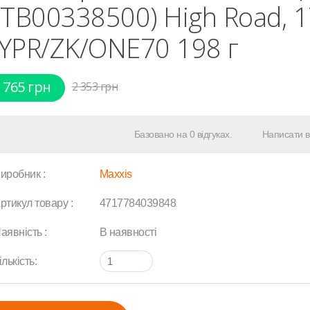
ETB00338500) High Road, 1
YPR/ZK/ONE70 198 г
 765 грн
2 353 грн
Базовано на 0 відгуках.
Написати в
иробник :
Maxxis
ртикул товару :
4717784039848
аявність :
В наявності
ількість: