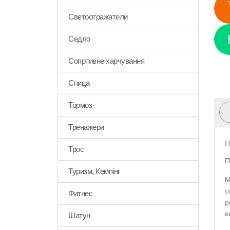
Светоотражатели
Седло
Сопртивне харчування
Спица
Тормоз
Тренажери
П
Трос
П
Туризм, Кемпінг
M
о
Фитнес
р
в
Шатун