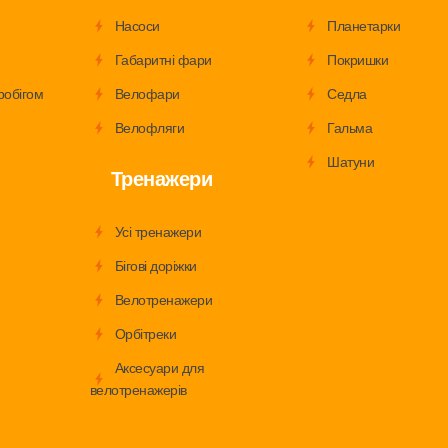
Насоси
Планетарки
Габаритні фари
Покришки
робігом
Велофари
Седла
Велофляги
Гальма
Шатуни
Тренажери
Усі тренажери
Бігові доріжки
Велотренажери
Орбітреки
Аксесуари для
велотренажерів