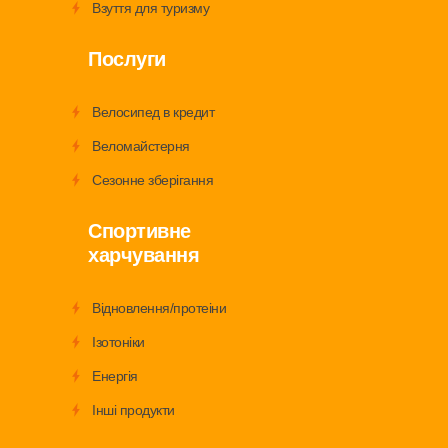
Взуття для туризму
Послуги
Велосипед в кредит
Веломайстерня
Сезонне зберігання
Спортивне
харчування
Вiдновлення/протеiни
Iзотонiки
Енергiя
Iншi продукти