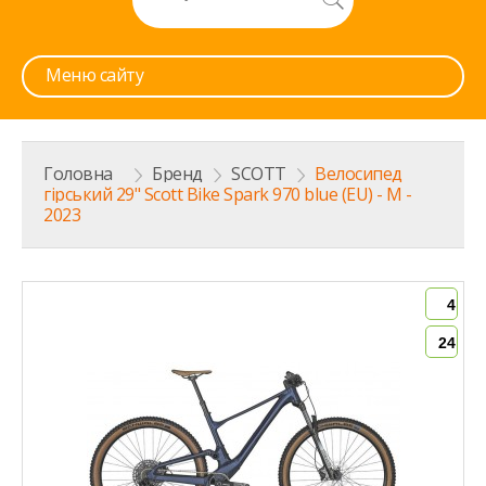
Меню сайту
Головна
>
Бренд
>
SCOTT
>
Велосипед
гірський 29" Scott Bike Spark 970 blue (EU) - M -
2023
4
24