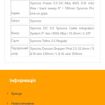
Syncros Fraser 2.0 DC Alloy 6061 D.B. mini
Rise / back sweep 8° / 760mm Syncros Pro
Кермо
lock-on grips
Гріпси
Syncros
Syncros DC 3.0 Syncros Cable Integration
Винос
System 0° rise / 6061 Alloy / 31.8mm / 1 1/8"
Сідло
Syncros Tofino 2.5 Regular
Підсідільний
Syncros Duncan Dropper Post 2.5 31.6mm / S
штир
& M size 130mm / L & XL size 150mm
Інформація
Бренди
Новости/новини