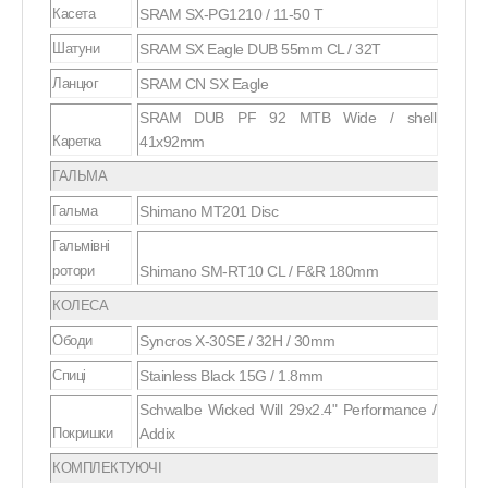
Касета
SRAM SX-PG1210 / 11-50 T
Шатуни
SRAM SX Eagle DUB 55mm CL / 32T
Ланцюг
SRAM CN SX Eagle
SRAM DUB PF 92 MTB Wide / shell
Каретка
41x92mm
ГАЛЬМА
Гальма
Shimano MT201 Disc
Гальмівні
ротори
Shimano SM-RT10 CL / F&R 180mm
КОЛЕСА
Ободи
Syncros X-30SE / 32H / 30mm
Спиці
Stainless Black 15G / 1.8mm
Schwalbe Wicked Will 29x2.4" Performance /
Покришки
Addix
КОМПЛЕКТУЮЧІ