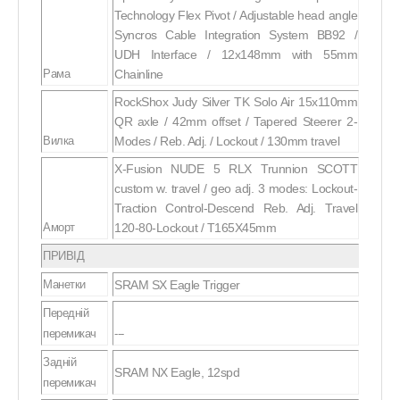
Technology Flex Pivot / Adjustable head angle
Syncros Cable Integration System BB92 /
UDH Interface / 12x148mm with 55mm
Рама
Chainline
RockShox Judy Silver TK Solo Air 15x110mm
QR axle / 42mm offset / Tapered Steerer 2-
Вилка
Modes / Reb. Adj. / Lockout / 130mm travel
X-Fusion NUDE 5 RLX Trunnion SCOTT
custom w. travel / geo adj. 3 modes: Lockout-
Traction Control-Descend Reb. Adj. Travel
Аморт
120-80-Lockout / T165X45mm
ПРИВІД
Манетки
SRAM SX Eagle Trigger
Передній
перемикач
---
Задній
SRAM NX Eagle, 12spd
перемикач