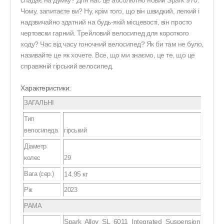
Чому, запитаєте ви? Ну, крім того, що він швидкий, легкий і
надзвичайно здатний на будь-якій місцевості, він просто
чертовски гарний. Трейловий велосипед для короткого
ходу? Час від часу гоночний велосипед? Як би там не було,
називайте це як хочете. Все, що ми знаємо, це те, що це
справжній гірський велосипед.
Характеристики:
ЗАГАЛЬНІ
Тип
велосипеда
гірський
Діаметр
колес
29
Вага (сер.)
14.95
кг
Рік
2023
РАМА
Spark Alloy SL 6011 Integrated Suspension