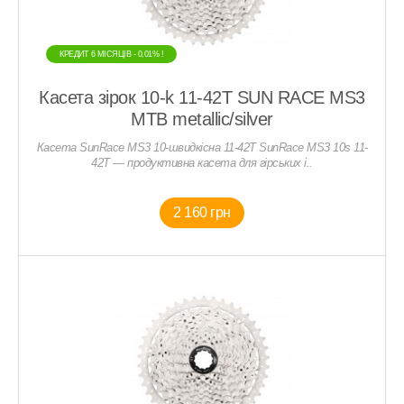
КРЕДИТ 6 МIСЯЦIВ - 0,01% !
Касета зірок 10-k 11-42T SUN RACE MS3
MTB metallic/silver
Касета SunRace MS3 10-швидкісна 11-42T SunRace MS3 10s 11-
42T — продуктивна касета для гірських і..
2 160 грн