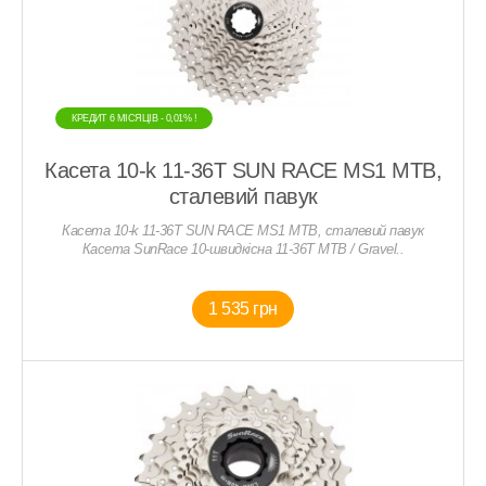
КРЕДИТ 6 МIСЯЦIВ - 0,01% !
Касета 10-k 11-36T SUN RACE MS1 MTB,
сталевий павук
Касета 10-k 11-36T SUN RACE MS1 MTB, сталевий павук
Касета SunRace 10-швидкісна 11-36T MTB / Gravel..
1 535 грн