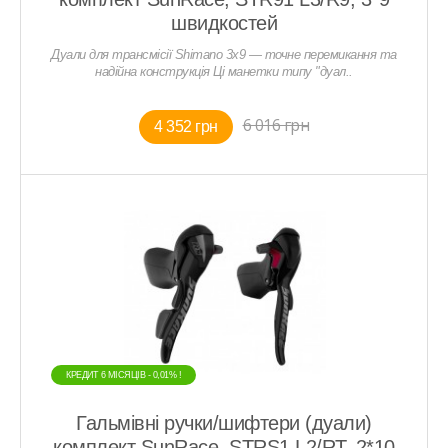
швидкостей
Дуали для трансмісії Shimano 3x9 — точне перемикання та
надійна конструкція Ці манетки типу "дуал..
6 016 грн
4 352 грн
КРЕДИТ 6 МIСЯЦIВ - 0,01% !
Гальмівні ручки/шифтери (дуали)
комплект SunRace, STRS1 L2/RT, 2*10