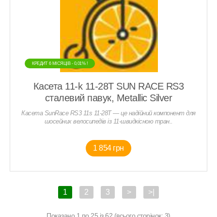
КРЕДИТ 6 МIСЯЦIВ - 0,01% !
Касета 11-k 11-28T SUN RACE RS3
сталевий павук, Metallic Silver
Касета SunRace RS3 11s 11-28T — це надійний компонент для
шосейних велосипедів із 11-швидкісною тран..
1 854 грн
1
2
3
>
>|
Показано 1 по 25 із 62 (всього сторінок: 3)