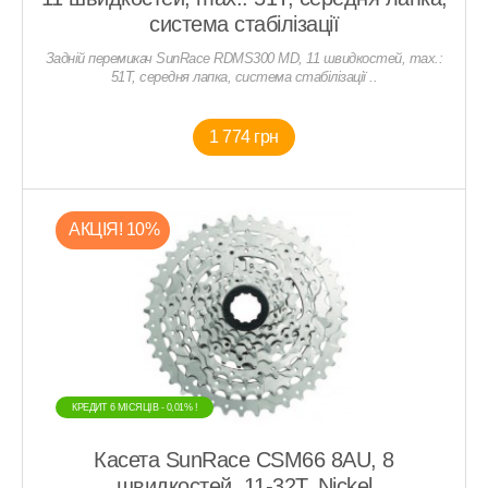
система стабілізації
Задній перемикач SunRace RDMS300 MD, 11 швидкостей, max.:
51T, середня лапка, система стабілізації ..
1 774 грн
АКЦIЯ! 10%
КРЕДИТ 6 МIСЯЦIВ - 0,01% !
Касета SunRace CSM66 8AU, 8
швидкостей, 11-32T, Nickel