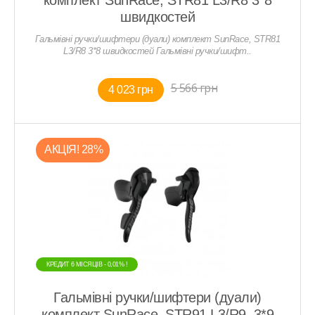
швидкостей
Гальмівні ручки/шифтери (дуали) комплект SunRace, STR81
L3/R8 3*8 швидкостей Гальмівні ручки/шифт..
5 566 грн
4 023 грн
АКЦIЯ! 28%
КРЕДИТ 6 МIСЯЦIВ - 0,01% !
Гальмівні ручки/шифтери (дуали)
комплект SunRace, STR91 L3/R9, 3*9