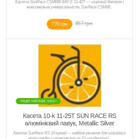
Касета SunRace CSM680 8AY E 11-42T — широкий діапазон і
максимальна універсальність SunRace CSM68..
857 грн
770 грн
КРЕДИТ 6 МIСЯЦIВ - 0,01% !
Касета 10-k 11-25T SUN RACE RS
алюмінієвий павук, Metallic Silver
Касета SunRace RS 10-speed — надійне рішення для шосейних
велосипедів з трансмісією на 10 швидкостей..