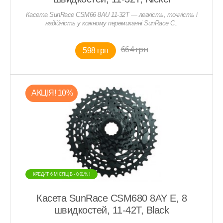
Касета SunRace CSM66 8AU 11-32T — легкість, точність і
надійність у кожному перемиканні SunRace C..
664 грн
598 грн
АКЦIЯ! 10%
КРЕДИТ 6 МIСЯЦIВ - 0,01% !
Касета SunRace CSM680 8AY E, 8
швидкостей, 11-42Т, Black