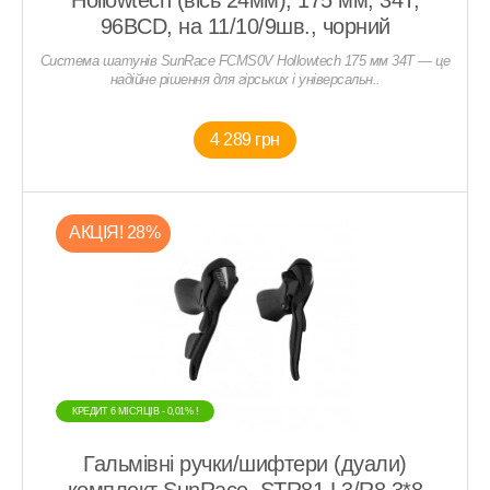
96BCD, на 11/10/9шв., чорний
Система шатунів SunRace FCMS0V Hollowtech 175 мм 34T — це
надійне рішення для гірських і універсальн..
4 289 грн
АКЦIЯ! 28%
КРЕДИТ 6 МIСЯЦIВ - 0,01% !
Гальмівні ручки/шифтери (дуали)
комплект SunRace, STR81 L3/R8 3*8