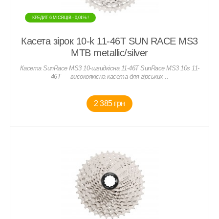
КРЕДИТ 6 МIСЯЦIВ - 0,01% !
Касета зірок 10-k 11-46T SUN RACE MS3
MTB metallic/silver
Касета SunRace MS3 10-швидкісна 11-46T SunRace MS3 10s 11-
46T — високоякісна касета для гірських ..
2 385 грн