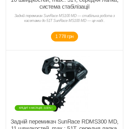
система стабілізації
Задній перемикач SunRace MS100 MD — стабільна робота з
касетами до 51T SunRace MS100 MD — це наді..
1 778 грн
КРЕДИТ 6 МIСЯЦIВ - 0,01% !
Задній перемикач SunRace RDMS300 MD,
11 швидкостей, max.: 51T, середня лапка,