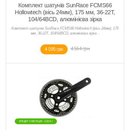
Комплект шатунів SunRace FCMS66
Hollowtech (вісь 24мм), 175 мм, 36-22T,
104/64BCD, алюмінієва зірка
Комплект шатунів SunRace FCMS66 Hollowtech (вісь 24мм), 175
мм, 36-22T, 104/64BCD, алюмінієва зірка ..
4 564 грн
4 095 грн
КРЕДИТ 6 МIСЯЦIВ - 0,01% !