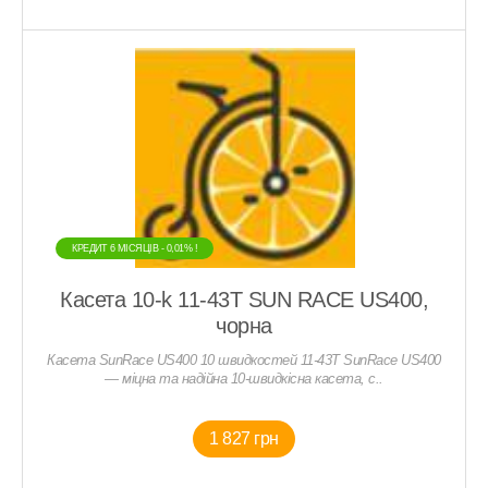
КРЕДИТ 6 МIСЯЦIВ - 0,01% !
Касета 10-k 11-43T SUN RACE US400,
чорна
Касета SunRace US400 10 швидкостей 11-43T SunRace US400
— міцна та надійна 10-швидкісна касета, с..
1 827 грн