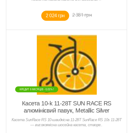
2 381 грн
2 024 грн
КРЕДИТ 6 МIСЯЦIВ - 0,01% !
Касета 10-k 11-28T SUN RACE RS
алюмінієвий павук, Metallic Silver
Касета SunRace RS 10-швидкісна 11-28T SunRace RS 10s 11-28T
— високоякісна шосейна касета, створе..