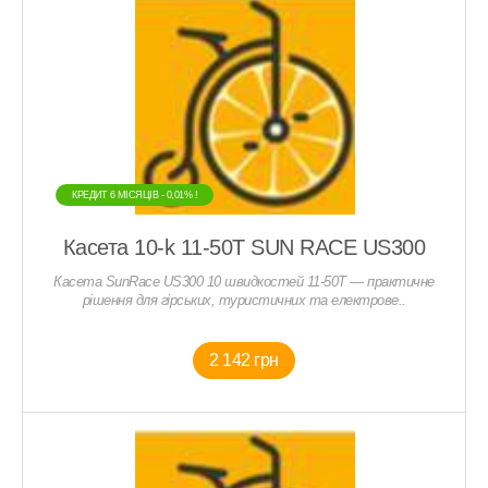
КРЕДИТ 6 МIСЯЦIВ - 0,01% !
Касета 10-k 11-50T SUN RACE US300
Касета SunRace US300 10 швидкостей 11-50T — практичне
рішення для гірських, туристичних та електрове..
2 142 грн