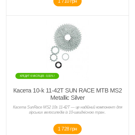
1 710 грн
КРЕДИТ 6 МIСЯЦIВ - 0,01% !
Касета 10-k 11-42T SUN RACE MTB MS2
Metallic Silver
Касета SunRace MS2 10s 11-42T — це надійний компонент для
гірських велосипедів із 10-швидкісною тран..
1 728 грн