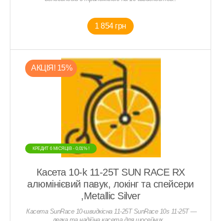
1 854 грн
АКЦIЯ! 15%
КРЕДИТ 6 МIСЯЦIВ - 0,01% !
Касета 10-k 11-25T SUN RACE RX
алюмінієвий павук, локінг та спейсери
,Metallic Silver
Касета SunRace 10-швидкісна 11-25T SunRace 10s 11-25T —
легка та надійна касета для шосейних ..