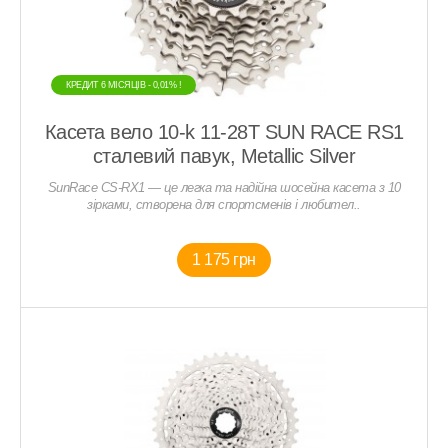
КРЕДИТ 6 МIСЯЦIВ - 0,01% !
Касета вело 10-k 11-28T SUN RACE RS1
сталевий павук, Metallic Silver
SunRace CS-RX1 — це легка та надійна шосейна касета з 10
зірками, створена для спортсменів і любител..
1 175 грн