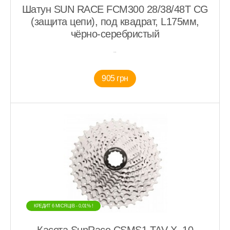
Шатун SUN RACE FCM300 28/38/48T CG
(защита цепи), под квадрат, L175мм,
чёрно-серебристый
..
905 грн
КРЕДИТ 6 МIСЯЦIВ - 0,01% !