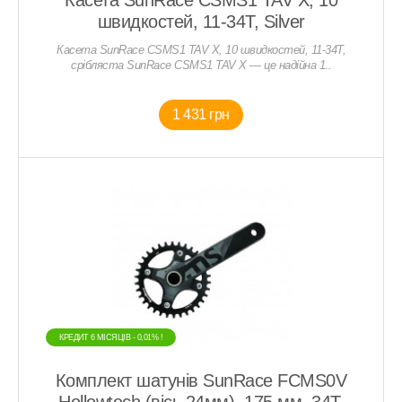
Касета SunRace CSMS1 TAV X, 10
швидкостей, 11-34T, Silver
Касета SunRace CSMS1 TAV X, 10 швидкостей, 11-34T,
срібляста SunRace CSMS1 TAV X — це надійна 1..
1 431 грн
КРЕДИТ 6 МIСЯЦIВ - 0,01% !
Комплект шатунів SunRace FCMS0V
Hollowtech (вісь 24мм), 175 мм, 34T,