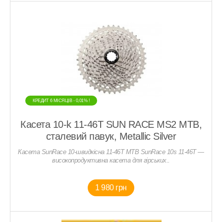
КРЕДИТ 6 МIСЯЦIВ - 0,01% !
Касета 10-k 11-46T SUN RACE MS2 MTB,
сталевий павук, Metallic Silver
Касета SunRace 10-швидкісна 11-46T MTB SunRace 10s 11-46T —
високопродуктивна касета для гірських..
1 980 грн