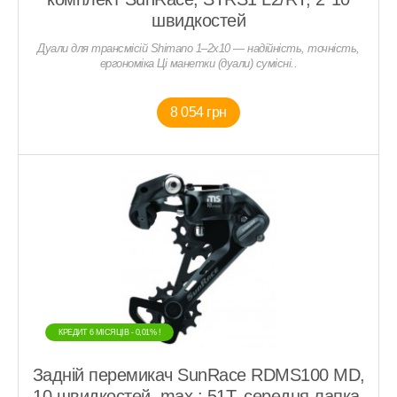
швидкостей
Дуали для трансмісій Shimano 1–2x10 — надійність, точність,
ергономіка Ці манетки (дуали) сумісні..
8 054 грн
КРЕДИТ 6 МIСЯЦIВ - 0,01% !
Задній перемикач SunRace RDMS100 MD,
10 швидкостей, max.: 51T, середня лапка,