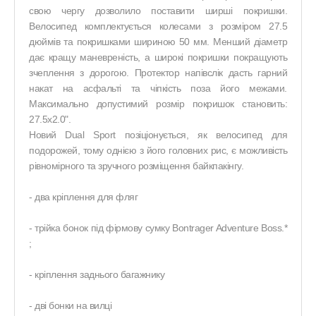
свою чергу дозволило поставити ширші покришки.
Велосипед комплектується колесами з розміром 27.5
дюймів та покришками шириною 50 мм. Менший діаметр
дає кращу маневреність, а широкі покришки покращують
зчеплення з дорогою. Протектор напівслік дасть гарний
накат на асфальті та чіпкість поза його межами.
Максимально допустимий розмір покришок становить:
27.5х2.0".
Новий Dual Sport позіціонується, як велосипед для
подорожей, тому однією з його головних рис, є можливість
рівномірного та зручного розміщення байкпакінгу.
- два кріплення для фляг
- трійка бонок під фірмову сумку Bontrager Adventure Boss.*
;
- кріплення заднього багажнику
- дві бонки на вилці