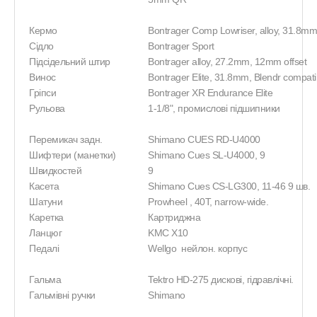
Кермо
Bontrager Comp Lowriser, alloy, 31.8m
Сідло
Bontrager Sport
Підсідельний штир
Bontrager alloy, 27.2mm, 12mm offset
Винос
Bontrager Elite, 31.8mm, Blendr compati
Гріпси
Bontrager XR Endurance Elite
Рульова
1-1/8", промислові підшипники
Перемикач задн.
Shimano CUES RD-U4000
Шифтери (манетки)
Shimano Cues SL-U4000, 9
Швидкостей
9
Касета
Shimano Cues CS-LG300, 11-46 9
шв.
Шатуни
Prowheel , 40T, narrow-wide.
Каретка
Картриджна
Ланцюг
KMC X10
Педалі
Wellgo нейлон. корпус
Гальма
Tektro HD-275 дискові, гідравлічні.
Гальмівні ручки
Shimano