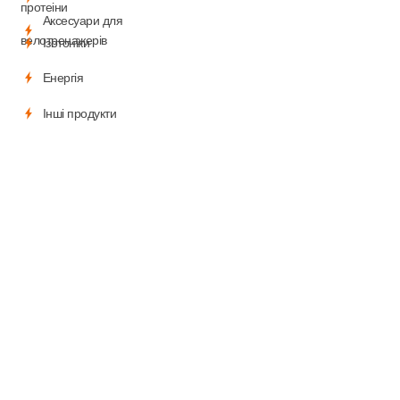
протеiни
Аксесуари для
велотренажерів
Iзотонiки
Енергiя
Iншi продукти