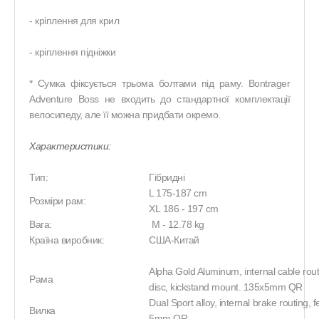
- кріплення для крил
- кріплення підніжки
* Сумка фіксується трьома болтами під раму. Bontrager
Adventure Boss не входить до стандартної комплектації
велосипеду, але її можна придбати окремо.
Характеристики:
Тип:
Гібридні
L 175-187 cm
Розміри рам:
XL
186 - 197 cm
Вага:
M - 12.78 kg
Країна виробник:
США-Китай
Alpha Gold Aluminum, internal cable rou
Рама
disc, kickstand mount. 135x5mm QR
Dual Sport alloy, internal brake routing
Вилка
5mm QR