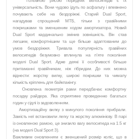
Головною рисою гібридних велосипедів є їх
універсальність. Вони чудово їдуть по асфальту і впевнено
почувають себе на бездоріжжі. Старий Dual Sport,
нагадував спрощений МТБ, тільки з гравійними
покришками та зменшеним ходом амортизатора. Новий
Dual Sport кардинально змінив зовнішність. Він став
легшим, комфортнішим та ще більше адаптованим до
умов бездоріжжя. Тривала популярність гравійних
велосипедів безумовно вплинула на п’яте покоління
моделі Dual Sport. Адже деякі її особливості більше
притаманні гравійникам, ніж гібридам. До них можна
віднести: жорстку вилку, широкі покришки та чималу
кількість кріплень для байкпакінгу.
Оновлена геометрія рами передбачає комфортну
посадку райдера. Яка сприятиме проведенню багатьох
годин у сідлі із задоволенням.
Амортизаційну вилку з минулого покоління прибрали.
Замість неї встановили легку та жорстку алюмінієву. В парі
із оновленою рамою, це знизило вагу велосипеда на 1.5 кг
(на моделі Dual Sport 3).
Важливим оновленням є зменшений розмір коліс, що в