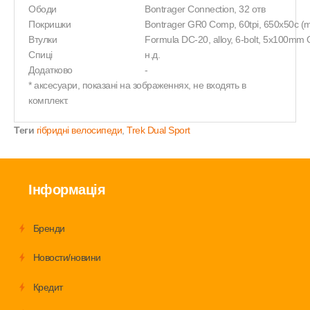
Ободи
Bontrager Connection, 32 отв
Покришки
Bontrager GR0 Comp, 60tpi, 650x50c (m
Втулки
Formula DC-20, alloy, 6-bolt, 5x100mm 
Спиці
н.д.
Додатково
-
* аксесуари, показані на зображеннях, не входять в
комплект.
Теги
гібридні велосипеди
,
Trek Dual Sport
Інформація
Бренди
Новости/новини
Кредит