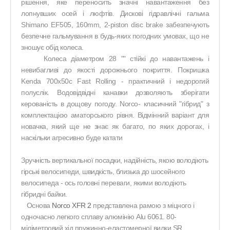
рішення, яке переносить значні навантаження без
лопнувших осей і люфтів. Дискові гідравлічні гальма
Shimano EF505, 160mm, 2-piston disc brake
забезпечують
безпечне гальмування в будь-яких погодних умовах, що не
зношує обід колеса.
Колеса діаметром 28 "" стійкі до навантажень і
невибагливі до якості дорожнього покриття. Покришка
Kenda 700x50c Fast Rolling
- практичний і недорогий
полуслік. Водовідвідні канавки дозволяють зберігати
керованість в дощову погоду. Norco- класичний "гібрид" з
комплектацією аматорського рівня. Відмінний варіант для
новачка, який ще не знає як багато, по яких дорогах, і
наскільки агресивно буде катати
Зручність вертикальної посадки, надійність, якою володіють
гірські велосипеди, швидкість, близька до шосейного
велосипеда - ось головні переваги, якими володіють
гібридні байки.
Основа
Norco XFR 2
представлена ​​рамою з міцного і
одночасно легкого сплаву алюмінію Alu 6061. 80-
міліметровий хід пружинно-еластомерної вилки SR