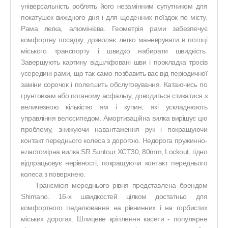
універсальність роблять його незамінним супутником для
покатушек вихідного дня і для щоденних поїздок по місту.
Рама легка, алюмінієва. Геометрія рами забезпечує
комфортну посадку, дозволяє легко маневрувати в потоці
міського транспорту і швидко набирати швидкість.
Завершують картину відшліфовані шви і прокладка тросів
усередині рами, що так само позбавить вас від періодичної
заміни сорочок і полегшить обслуговування. Катаючись по
грунтовкам або поганому асфальту, доводиться стикатися з
величезною кількістю ям і купин, які ускладнюють
управління велосипедом. Амортизаційна вилка вирішує цю
проблему, знижуючи навантаження рук і покращуючи
контакт переднього колеса з дорогою. Недорога пружинно-
еластомірна вилка SR Suntour XCT30, 80mm, Lockout
, гідно
відпрацьовує нерівності, покращуючи контакт переднього
колеса з поверхнею.
Трансмісія мереднього рівня представлена ​​брендом
Shimano. 16-х швидкостей цілком достатньо для
комфортного педалювання на рівнинних і на горбистих
міських дорогах. Шлицеве кріплення касети - популярне