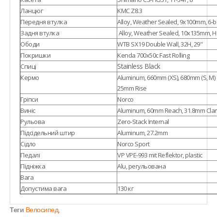
Ланцюг
KMC Z8.3
Передня втулка
Alloy, Weather Sealed, 9x100mm, 6-b
Задня втулка
Alloy, Weather Sealed, 10x135mm, HG
Ободи
WTB SX19 Double Wall, 32H, 29"
Покришки
Kenda 700x50c Fast Rolling
Stainless Black
Спиці
Кермо
Aluminum, 660mm (XS), 680mm (S, M) 7
25mm Rise
Гріпси
Norco
Виніс
Aluminum, 60mm Reach, 31.8mm Cl
Рульова
Zero-Stack Internal
Підсідельний штир
Aluminum, 27.2mm
Сідло
Norco Sport
Педалі
VP VPE-993 mit Reflektor, plastic
Підніжка
Alu, регульована
Вага
Допустима вага
130 кг
Теги
Велосипед
,