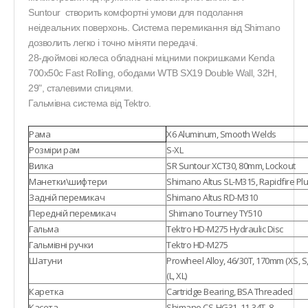
Suntour створить комфортні умови для подолання
неідеальних поверхонь. Система перемикання від Shimano
дозволить легко і точно міняти передачі.
28-дюймові колеса обладнані міцними покришками
Kenda
700x50c Fast Rolling
, ободами
WTB SX19 Double Wall, 32H,
29"
, сталевими спицями.
Гальмівна система від Tektro.
Рама
X6 Aluminum, Smooth Welds
Розміри рам
S-XL
Вилка
SR Suntour XCT30, 80mm, Lockout
Манетки\шифтери
Shimano Altus SL-M315, Rapidfire Pl
Задній перемикач
Shimano Altus RD-M310
Передній перемикач
Shimano Tourney TY510
Гальма
Tektro HD-M275 Hydraulic Disc
Гальмівні ручки
Tektro HD-M275
Шатуни
Prowheel Alloy, 46/30T, 170mm (XS, S
(L, XL)
Каретка
Cartridge Bearing, BSA Threaded
Касета
Shimano CS-HG31, 11-34T, 8