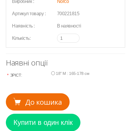
Виробник :
Norco
Артикул товару :
700221815
Наявність :
В наявності
Кількість:
Наявні опції
18" M : 165-178 см
*
ЗРІСТ:
До кошика