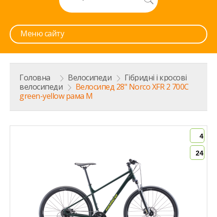
Меню сайту
Головна
>
Велосипеди
>
Гібридні і кросові
велосипеди
>
Велосипед 28" Norco XFR 2 700C
green-yellow рама М
4
24