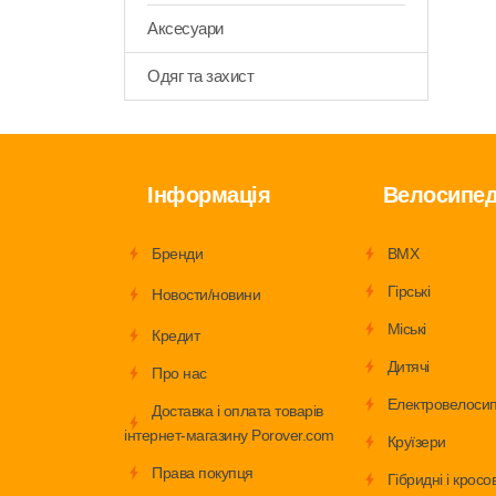
Аксесуари
Одяг та захист
Інформація
Велосипе
Бренди
BMX
Гірські
Новости/новини
Міські
Кредит
Дитячі
Про нас
Електровелоси
Доставка і оплата товарів
інтернет-магазину Porover.com
Круїзери
Права покупця
Гібридні і кросов