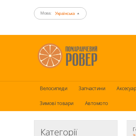
Мова:
Українська
Велосипеди
Запчастини
Аксесуа
Зимові товари
Автомото
Категорії
Г
з