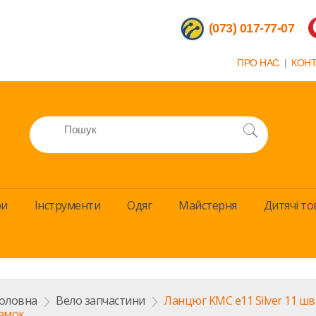
(073) 017-77-07
ПРО НАС
|
КОН
ри
Інструменти
Одяг
Майстерня
Дитячi то
оловна
>
Вело запчастини
>
Ланцюг KMC e11 Silver 11 шв
амок