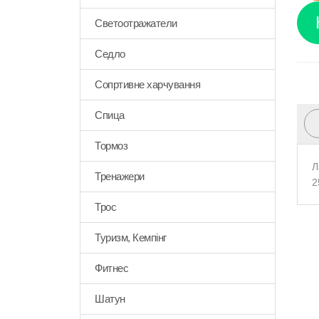
Светоотражатели
Седло
Сопртивне харчування
Спица
Тормоз
Л
Тренажери
2
Трос
Туризм, Кемпінг
Фитнес
Шатун