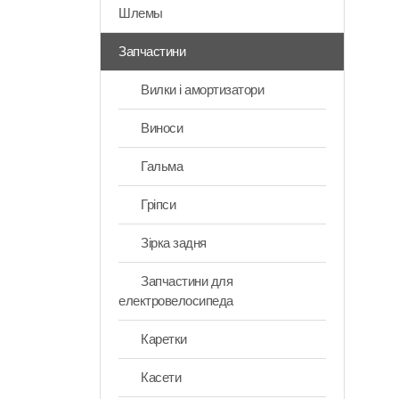
Шлемы
Запчастини
Вилки i амортизатори
Виноси
Гальма
Гріпси
Зірка задня
Запчастини для
електровелосипеда
Каретки
Касети