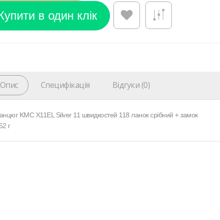
Опис
Специфікація
Відгуки (0)
анцюг KMC X11EL Silver 11 швидкостей 118 ланок срібний + замок
52 г