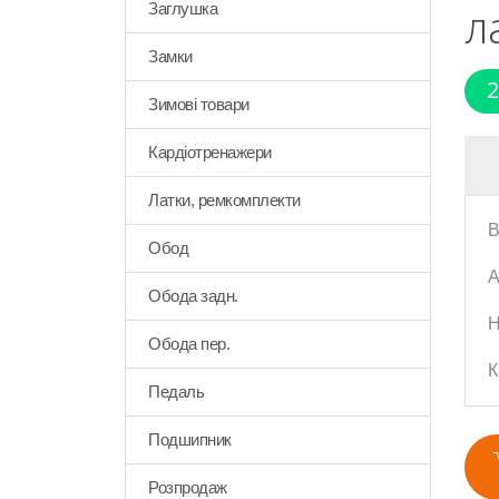
л
Заглушка
Замки
2
Зимові товари
Кардіотренажери
Латки, ремкомплекти
В
Обод
А
Обода задн.
Н
Обода пер.
К
Педаль
Подшипник
Розпродаж