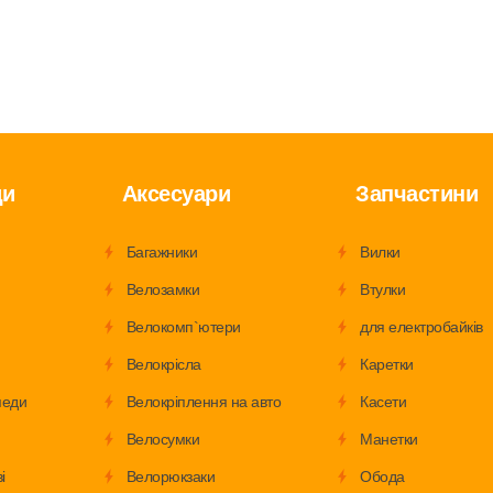
ди
Аксесуари
Запчастини
Багажники
Вилки
Велозамки
Втулки
Велокомп`ютери
для електробайків
Велокрісла
Каретки
педи
Велокріплення на авто
Касети
Велосумки
Манетки
і
Велорюкзаки
Обода