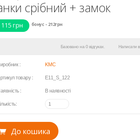
анки срібний + замок
 115 грн
бонус - 212грн
Базовано на 0 відгуках.
Написати в
иробник :
KMC
ртикул товару :
E11_S_122
аявність :
В наявності
ількість:
До кошика