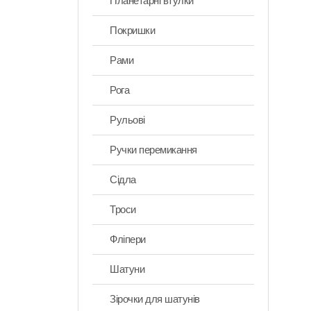
Планетарні втулки
Покришки
Рами
Рога
Рульові
Ручки перемикання
Сідла
Троси
Фліпери
Шатуни
Зірочки для шатунів