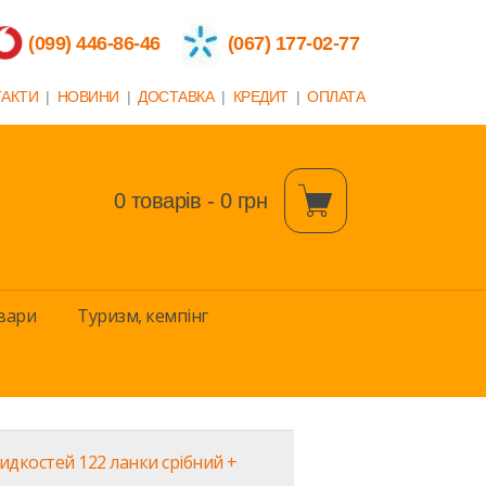
(099) 446-86-46
(067) 177-02-77
ТАКТИ
|
НОВИНИ
|
ДОСТАВКА
|
КРЕДИТ
|
ОПЛАТА
0 товарів - 0 грн
вари
Туризм, кемпінг
идкостей 122 ланки срібний +