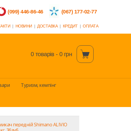
(099) 446-86-46
(067) 177-02-77
ТАКТИ
|
НОВИНИ
|
ДОСТАВКА
|
КРЕДИТ
|
ОПЛАТА
0 товарів - 0 грн
вари
Туризм, кемпінг
икач передній Shimano ALIVIO
с. 36зуб.