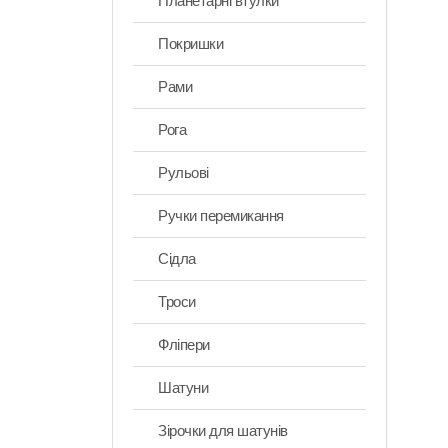
Планетарні втулки
Покришки
Рами
Рога
Рульові
Ручки перемикання
Сідла
Троси
Фліпери
Шатуни
Зірочки для шатунів