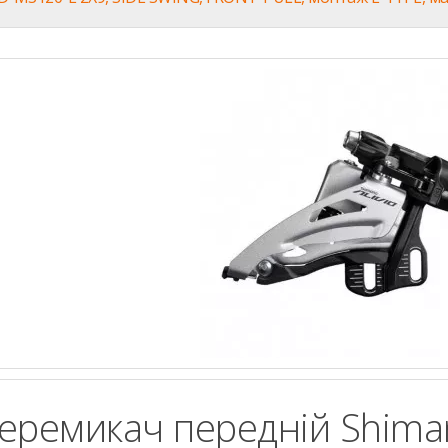
еремикач передній Shiman