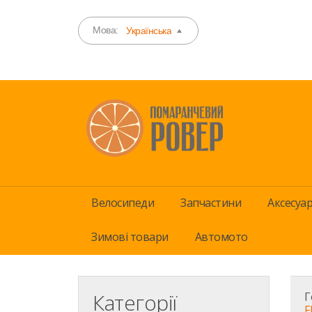
Мова:
Українська
Велосипеди
Запчастини
Аксесуа
Зимові товари
Автомото
Категорії
Г
F