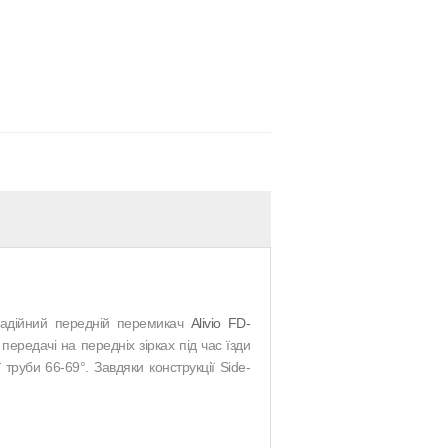
надійний передній перемикач
Alivio FD-
ередачі на передніх зірках під час їзди
труби 66-69°. Завдяки конструкції Side-