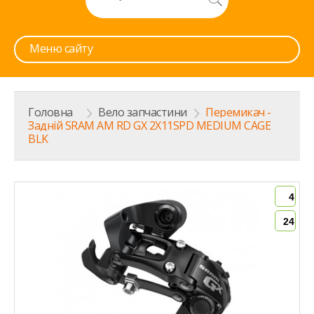
Меню сайту
Головна
>
Вело запчастини
>
Перемикач -
Задній SRAM AM RD GX 2X11SPD MEDIUM CAGE
BLK
4
24