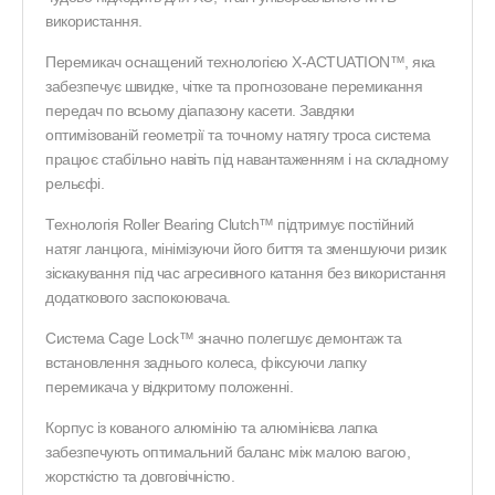
використання.
Перемикач оснащений технологією X-ACTUATION™, яка
забезпечує швидке, чітке та прогнозоване перемикання
передач по всьому діапазону касети. Завдяки
оптимізованій геометрії та точному натягу троса система
працює стабільно навіть під навантаженням і на складному
рельєфі.
Технологія Roller Bearing Clutch™ підтримує постійний
натяг ланцюга, мінімізуючи його биття та зменшуючи ризик
зіскакування під час агресивного катання без використання
додаткового заспокоювача.
Система Cage Lock™ значно полегшує демонтаж та
встановлення заднього колеса, фіксуючи лапку
перемикача у відкритому положенні.
Корпус із кованого алюмінію та алюмінієва лапка
забезпечують оптимальний баланс між малою вагою,
жорсткістю та довговічністю.