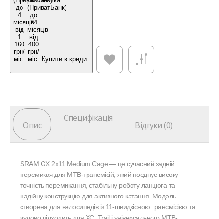
Купити в кредит
Специфікація
Опис
Відгуки (0)
SRAM GX 2x11 Medium Cage — це сучасний задній
перемикач для MTB-трансмісій, який поєднує високу
точність перемикання, стабільну роботу ланцюга та
надійну конструкцію для активного катання. Модель
створена для велосипедів із 11-швидкісною трансмісією та
чудово підходить для XC, Trail і універсального MTB-