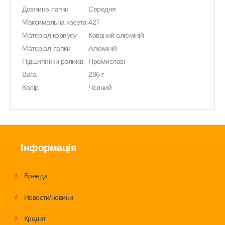
Довжина лапки
Середня
Максимальна касета
42T
Матеріал корпусу
Кований алюміній
Матеріал лапки
Алюміній
Підшипники роликів
Промислові
Вага
286 г
Колір
Чорний
Інформація
Бренди
Новости/новини
Кредит