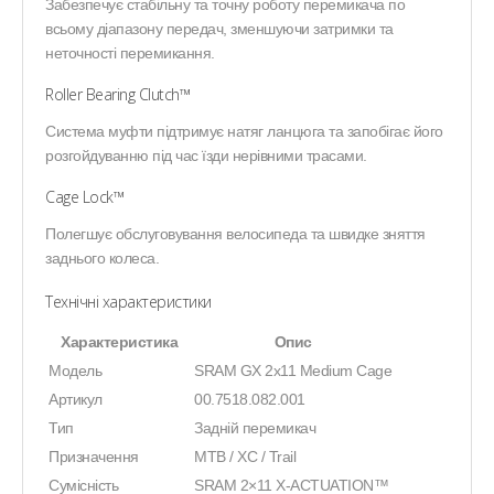
Забезпечує стабільну та точну роботу перемикача по
всьому діапазону передач, зменшуючи затримки та
неточності перемикання.
Roller Bearing Clutch™
Система муфти підтримує натяг ланцюга та запобігає його
розгойдуванню під час їзди нерівними трасами.
Cage Lock™
Полегшує обслуговування велосипеда та швидке зняття
заднього колеса.
Технічні характеристики
Характеристика
Опис
Модель
SRAM GX 2x11 Medium Cage
Артикул
00.7518.082.001
Тип
Задній перемикач
Призначення
MTB / XC / Trail
Сумісність
SRAM 2×11 X-ACTUATION™